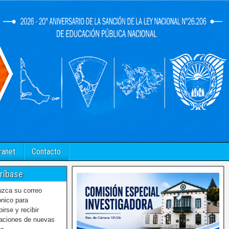
ranet
Contacto
ríbase
uzca su correo
ónico para
birse y recibir
caciones de nuevas