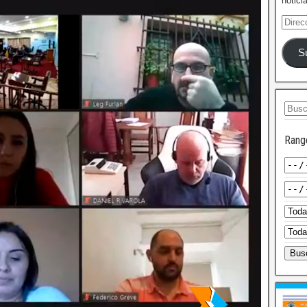
notici
S
Rang