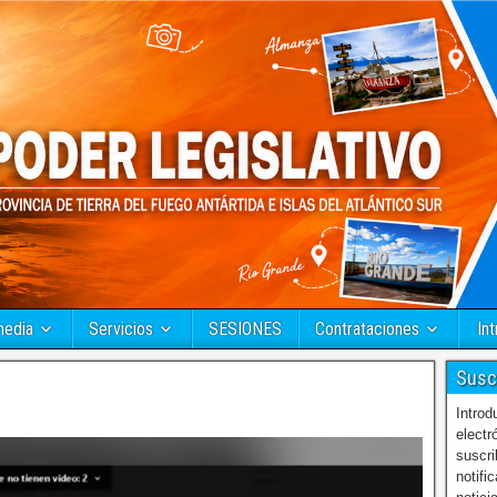
media
Servicios
SESIONES
Contrataciones
Int
Susc
Introd
electr
suscri
notifi