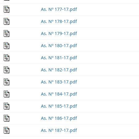
As. Nº 177-17.pdf
As. Nº 178-17.pdf
As. Nº 179-17.pdf
As. Nº 180-17.pdf
As. Nº 181-17.pdf
As. Nº 182-17.pdf
As. Nº 183-17.pdf
As. Nº 184-17.pdf
As. Nº 185-17.pdf
As. Nº 186-17.pdf
As. Nº 187-17.pdf