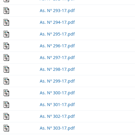
As. Nº 293-17.pdf
As. Nº 294-17.pdf
As. Nº 295-17.pdf
As. Nº 296-17.pdf
As. Nº 297-17.pdf
As. Nº 298-17.pdf
As. Nº 299-17.pdf
As. Nº 300-17.pdf
As. Nº 301-17.pdf
As. Nº 302-17.pdf
As. Nº 303-17.pdf