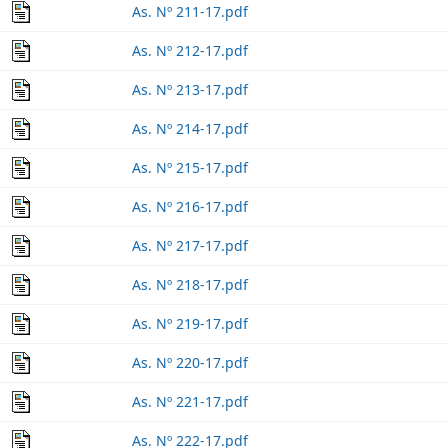
As. Nº 211-17.pdf
As. Nº 212-17.pdf
As. Nº 213-17.pdf
As. Nº 214-17.pdf
As. Nº 215-17.pdf
As. Nº 216-17.pdf
As. Nº 217-17.pdf
As. Nº 218-17.pdf
As. Nº 219-17.pdf
As. Nº 220-17.pdf
As. Nº 221-17.pdf
As. Nº 222-17.pdf