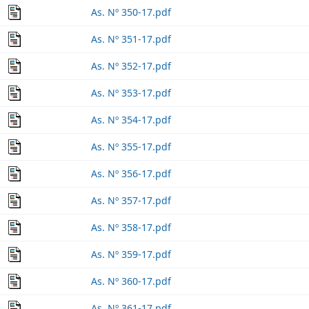
As. Nº 350-17.pdf
As. Nº 351-17.pdf
As. Nº 352-17.pdf
As. Nº 353-17.pdf
As. Nº 354-17.pdf
As. Nº 355-17.pdf
As. Nº 356-17.pdf
As. Nº 357-17.pdf
As. Nº 358-17.pdf
As. Nº 359-17.pdf
As. Nº 360-17.pdf
As. Nº 361-17.pdf