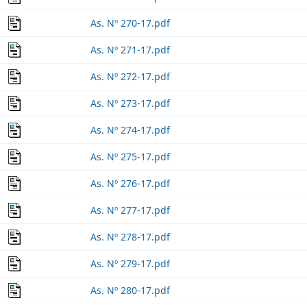
As. Nº 270-17.pdf
As. Nº 271-17.pdf
As. Nº 272-17.pdf
As. Nº 273-17.pdf
As. Nº 274-17.pdf
As. Nº 275-17.pdf
As. Nº 276-17.pdf
As. Nº 277-17.pdf
As. Nº 278-17.pdf
As. Nº 279-17.pdf
As. Nº 280-17.pdf