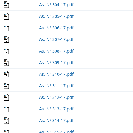
As. Nº 304-17.pdf
As. Nº 305-17.pdf
As. Nº 306-17.pdf
As. Nº 307-17.pdf
As. Nº 308-17.pdf
As. Nº 309-17.pdf
As. Nº 310-17.pdf
As. Nº 311-17.pdf
As. Nº 312-17.pdf
As. Nº 313-17.pdf
As. Nº 314-17.pdf
As. Nº 315-17.pdf