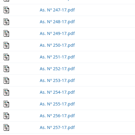
As. Nº 247-17.pdf
As. Nº 248-17.pdf
As. Nº 249-17.pdf
As. Nº 250-17.pdf
As. Nº 251-17.pdf
As. Nº 252-17.pdf
As. Nº 253-17.pdf
As. Nº 254-17.pdf
As. Nº 255-17.pdf
As. Nº 256-17.pdf
As. Nº 257-17.pdf