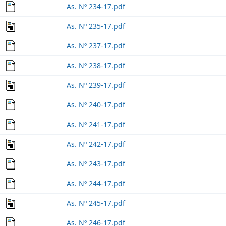
As. Nº 234-17.pdf
As. Nº 235-17.pdf
As. Nº 237-17.pdf
As. Nº 238-17.pdf
As. Nº 239-17.pdf
As. Nº 240-17.pdf
As. Nº 241-17.pdf
As. Nº 242-17.pdf
As. Nº 243-17.pdf
As. Nº 244-17.pdf
As. Nº 245-17.pdf
As. Nº 246-17.pdf