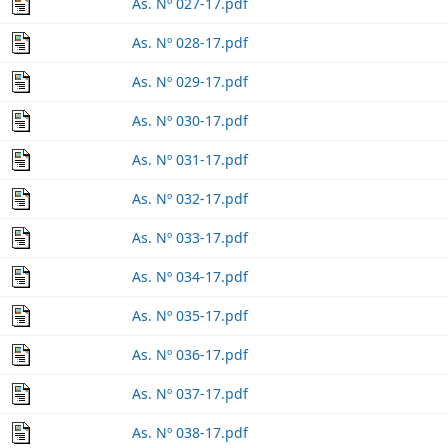
As. Nº 027-17.pdf
As. Nº 028-17.pdf
As. Nº 029-17.pdf
As. Nº 030-17.pdf
As. Nº 031-17.pdf
As. Nº 032-17.pdf
As. Nº 033-17.pdf
As. Nº 034-17.pdf
As. Nº 035-17.pdf
As. Nº 036-17.pdf
As. Nº 037-17.pdf
As. Nº 038-17.pdf