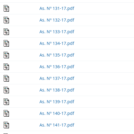
As. Nº 131-17.pdf
As. Nº 132-17.pdf
As. Nº 133-17.pdf
As. Nº 134-17.pdf
As. Nº 135-17.pdf
As. Nº 136-17.pdf
As. Nº 137-17.pdf
As. Nº 138-17.pdf
As. Nº 139-17.pdf
As. Nº 140-17.pdf
As. Nº 141-17.pdf