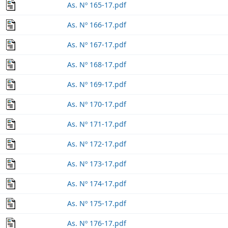
As. Nº 165-17.pdf
As. Nº 166-17.pdf
As. Nº 167-17.pdf
As. Nº 168-17.pdf
As. Nº 169-17.pdf
As. Nº 170-17.pdf
As. Nº 171-17.pdf
As. Nº 172-17.pdf
As. Nº 173-17.pdf
As. Nº 174-17.pdf
As. Nº 175-17.pdf
As. Nº 176-17.pdf