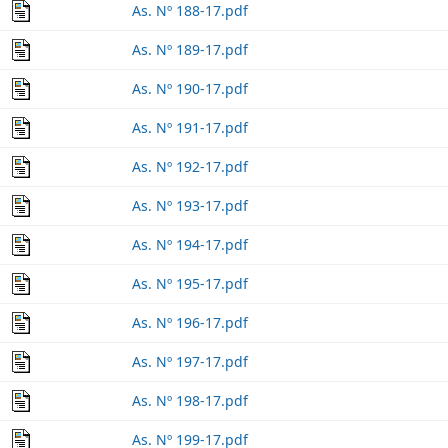
As. Nº 188-17.pdf
As. Nº 189-17.pdf
As. Nº 190-17.pdf
As. Nº 191-17.pdf
As. Nº 192-17.pdf
As. Nº 193-17.pdf
As. Nº 194-17.pdf
As. Nº 195-17.pdf
As. Nº 196-17.pdf
As. Nº 197-17.pdf
As. Nº 198-17.pdf
As. Nº 199-17.pdf