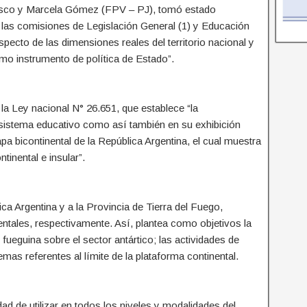
rrasco y Marcela Gómez (FPV – PJ), tomó estado
 las comisiones de Legislación General (1) y Educación
especto de las dimensiones reales del territorio nacional y
mo instrumento de política de Estado”.
la Ley nacional N° 26.651, que establece “la
el sistema educativo como así también en su exhibición
a bicontinental de la República Argentina, el cual muestra
tinental e insular”.
ca Argentina y a la Provincia de Tierra del Fuego,
nentales, respectivamente. Así, plantea como objetivos la
ueguina sobre el sector antártico; las actividades de
emas referentes al límite de la plataforma continental.
edad de utilizar en todos los niveles y modalidades del