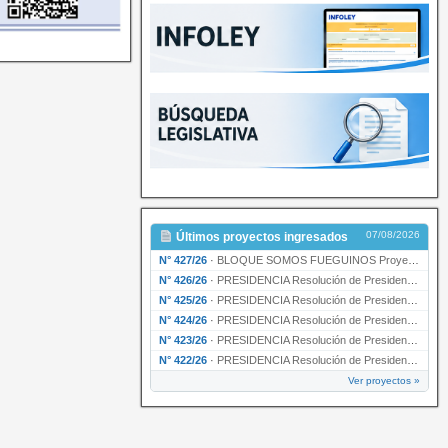
07/08/2026
Últimos proyectos ingresados
N° 427/26
·
BLOQUE SOMOS FUEGUINOS Proyecto de Declaración declarando de interés provincial PRESIDENCI…
N° 426/26
·
PRESIDENCIA Resolución de Presidencia N° 216/26 declarando de interés provincial la labor …
N° 425/26
·
PRESIDENCIA Resolución de Presidencia N° 212/26 declarando de interés provincial el “50° A…
N° 424/26
·
PRESIDENCIA Resolución de Presidencia Nº 210/26 declarando de interés provincial el proyec…
N° 423/26
·
PRESIDENCIA Resolución de Presidencia Nº 209/26 declarando de interés provincial la presen…
N° 422/26
·
PRESIDENCIA Resolución de Presidencia N° 200/26 para su ratificación.
Ver proyectos »