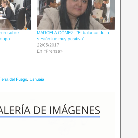
ron sobre
MARCELA GÓMEZ: “El balance de la
 mapa
sesión fue muy positivo”
22/05/2017
En «Prensa»
ierra del Fuego
,
Ushuaia