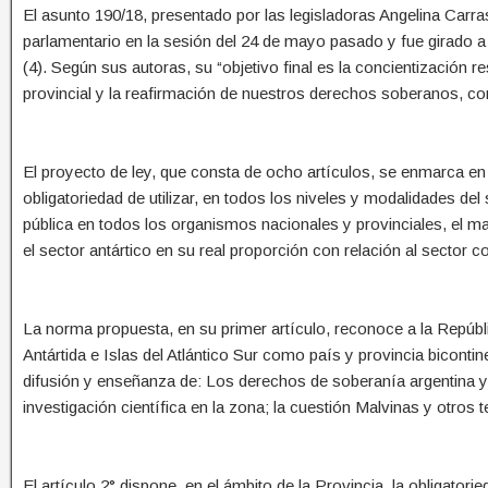
El asunto 190/18, presentado por las legisladoras Angelina Ca
parlamentario en la sesión del 24 de mayo pasado y fue girado a
(4). Según sus autoras, su “objetivo final es la concientización r
provincial y la reafirmación de nuestros derechos soberanos, co
El proyecto de ley, que consta de ocho artículos, se enmarca en 
obligatoriedad de utilizar, en todos los niveles y modalidades d
pública en todos los organismos nacionales y provinciales, el map
el sector antártico en su real proporción con relación al sector con
La norma propuesta, en su primer artículo, reconoce a la Repúbli
Antártida e Islas del Atlántico Sur como país y provincia biconti
difusión y enseñanza de: Los derechos de soberanía argentina y f
investigación científica en la zona; la cuestión Malvinas y otros t
El artículo 2° dispone, en el ámbito de la Provincia, la obligatori