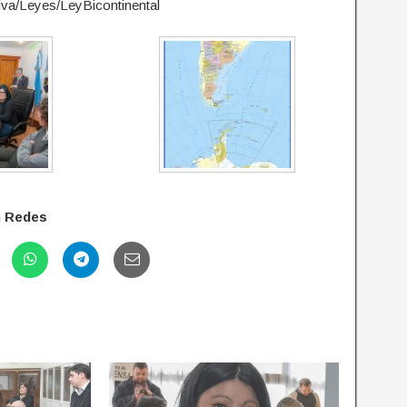
iva/Leyes/LeyBicontinental
n Redes