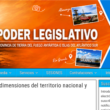
media
Servicios
SESIONES
Contrataciones
Int
Susc
imensiones del territorio nacional y
Introd
electr
suscri
notifi