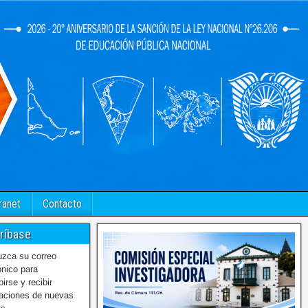
ranet
Contacto
ríbase
uzca su correo
ónico para
birse y recibir
caciones de nuevas