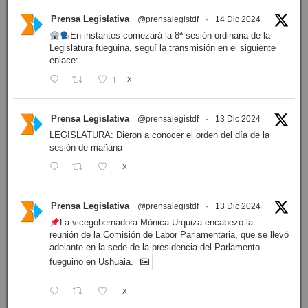
Prensa Legislativa
@prensalegistdf
·
14 Dic 2024
En instantes comezará la 8ª sesión ordinaria de la
Legislatura fueguina, seguí la transmisión en el siguiente
enlace:
1
X
Prensa Legislativa
@prensalegistdf
·
13 Dic 2024
LEGISLATURA: Dieron a conocer el orden del día de la
sesión de mañana
X
Prensa Legislativa
@prensalegistdf
·
13 Dic 2024
La vicegobernadora Mónica Urquiza encabezó la
reunión de la Comisión de Labor Parlamentaria, que se llevó
adelante en la sede de la presidencia del Parlamento
fueguino en Ushuaia.
X