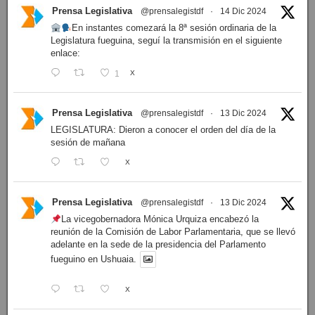
Prensa Legislativa
@prensalegistdf
·
14 Dic 2024
En instantes comezará la 8ª sesión ordinaria de la
Legislatura fueguina, seguí la transmisión en el siguiente
enlace:
1
X
Prensa Legislativa
@prensalegistdf
·
13 Dic 2024
LEGISLATURA: Dieron a conocer el orden del día de la
sesión de mañana
X
Prensa Legislativa
@prensalegistdf
·
13 Dic 2024
La vicegobernadora Mónica Urquiza encabezó la
reunión de la Comisión de Labor Parlamentaria, que se llevó
adelante en la sede de la presidencia del Parlamento
fueguino en Ushuaia.
X