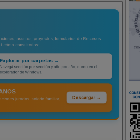
aciones, asuntos, proyectos, formularios de Recursos
í cómo consultarlos:
Explorar por carpetas →
Navegá sección por sección y año por año, como en el
explorador de Windows.
MANOS
Descargar →
aciones juradas, salario familiar,