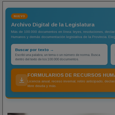
NUEVO
Archivo Digital de la Legislatura
Más de 100.000 documentos en línea: leyes, resoluciones, declar
Humanos y demás documentación legislativa de la Provincia. Eleg
Buscar por texto →
Escribí una palabra, un tema o un número de norma. Busca
dentro del texto de los 100.000 documentos.
FORMULARIOS DE RECURSOS HU
Licencia anual, receso invernal, retiro anticipado, declar
libre deuda y más.