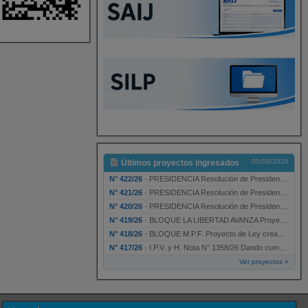
05/08/2026
Últimos proyectos ingresados
N° 422/26
·
PRESIDENCIA Resolución de Presidencia N° 200/26 para su ratificación.
N° 421/26
·
PRESIDENCIA Resolución de Presidencia N° 199/26 para su ratificación.
N° 420/26
·
PRESIDENCIA Resolución de Presidencia N° 198/26 para su ratificación.
N° 419/26
·
BLOQUE LA LIBERTAD AVANZA Proyecto de Ley declarando la esencialidad del servicio educativ…
N° 418/26
·
BLOQUE M.P.F. Proyecto de Ley creando el Ente Único Regulador de servicios públicos de la …
N° 417/26
·
I.P.V. y H. Nota N° 1358/26 Dando cumplimiento al artículo 29 de la Ley provincial N° 1399…
Ver proyectos »