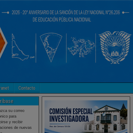
ranet
Contacto
ríbase
uzca su correo
ónico para
birse y recibir
caciones de nuevas