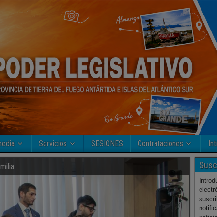
media
Servicios
SESIONES
Contrataciones
Int
Susc
amilia
Introd
electr
suscri
notifi