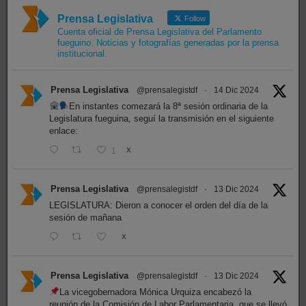
Prensa Legislativa
Follow
Cuenta oficial de Prensa Legislativa del Parlamento
fueguino. Noticias y fotografías generadas por la prensa
institucional.
Prensa Legislativa
@prensalegistdf
·
14 Dic 2024
En instantes comezará la 8ª sesión ordinaria de la
Legislatura fueguina, seguí la transmisión en el siguiente
enlace:
1
X
Prensa Legislativa
@prensalegistdf
·
13 Dic 2024
LEGISLATURA: Dieron a conocer el orden del día de la
sesión de mañana
X
Prensa Legislativa
@prensalegistdf
·
13 Dic 2024
La vicegobernadora Mónica Urquiza encabezó la
reunión de la Comisión de Labor Parlamentaria, que se llevó