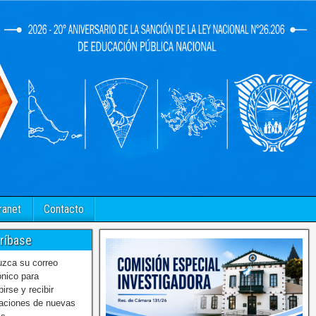
ranet
Contacto
ríbase
uzca su correo
ónico para
birse y recibir
caciones de nuevas