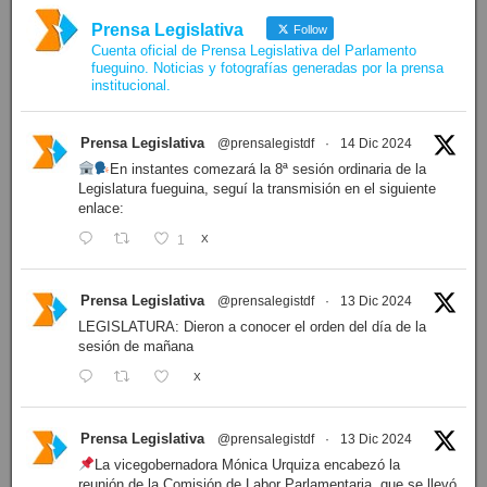
Prensa Legislativa
Follow
Cuenta oficial de Prensa Legislativa del Parlamento
fueguino. Noticias y fotografías generadas por la prensa
institucional.
Prensa Legislativa
@prensalegistdf
·
14 Dic 2024
En instantes comezará la 8ª sesión ordinaria de la
Legislatura fueguina, seguí la transmisión en el siguiente
enlace:
1
X
Prensa Legislativa
@prensalegistdf
·
13 Dic 2024
LEGISLATURA: Dieron a conocer el orden del día de la
sesión de mañana
X
Prensa Legislativa
@prensalegistdf
·
13 Dic 2024
La vicegobernadora Mónica Urquiza encabezó la
reunión de la Comisión de Labor Parlamentaria, que se llevó