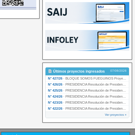
07/08/2026
Últimos proyectos ingresados
N° 427/26
·
BLOQUE SOMOS FUEGUINOS Proyecto de Declaración declarando de interés provincial PRESIDENCI…
N° 426/26
·
PRESIDENCIA Resolución de Presidencia N° 216/26 declarando de interés provincial la labor …
N° 425/26
·
PRESIDENCIA Resolución de Presidencia N° 212/26 declarando de interés provincial el “50° A…
N° 424/26
·
PRESIDENCIA Resolución de Presidencia Nº 210/26 declarando de interés provincial el proyec…
N° 423/26
·
PRESIDENCIA Resolución de Presidencia Nº 209/26 declarando de interés provincial la presen…
N° 422/26
·
PRESIDENCIA Resolución de Presidencia N° 200/26 para su ratificación.
Ver proyectos »