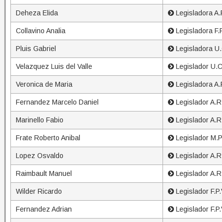
Deheza Elida
Legisladora A.R
Collavino Analia
Legisladora F.P
Pluis Gabriel
Legisladora U.
Velazquez Luis del Valle
Legislador U.C
Veronica de Maria
Legisladora A.R
Fernandez Marcelo Daniel
Legislador A.R.
Marinello Fabio
Legislador A.R.
Frate Roberto Anibal
Legislador M.P
Lopez Osvaldo
Legislador A.R
Raimbault Manuel
Legislador A.R.
Wilder Ricardo
Legislador F.P.
Fernandez Adrian
Legislador F.P.