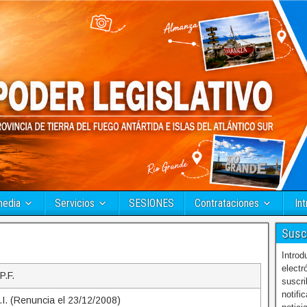
media
Servicios
SESIONES
Contrataciones
Int
Susc
Introd
electr
P.F.
suscri
notifi
.I. (Renuncia el 23/12/2008)