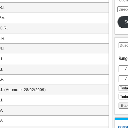
notici
.I.
.V.
S
C.R.
.R.
.I.
Rang
I.
I.
.F.
.I. (Asume el 28/02/2009)
I.
V.
V.