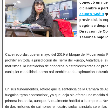
convocó un nuev
diciembre a parti
asunto 145/19
qu
provincial, la e
según se despre
Dirección de Com
sesiones bajo l
Cabe recordar, que en mayo del 2019 el bloque del Movimiento
prohibir en toda la jurisdicción de Tierra del Fuego, Antártida e Isl
marítimos, la instalación de criaderos o establecimientos de pr
cualquier modalidad, como así también toda explotación industria
En sus fundamentos, refiere que la sentencia de la Cámara de A
fueguina “gran conmoción”, ya que, deja sin efecto una medida 
primera instancia, aunque, “virtualmente habilitó a la empresa No
de dos millones de salmones en cuatro jaulas a instalarse en las