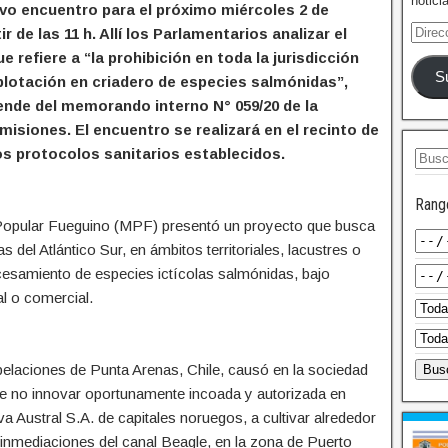
notici
o encuentro para el próximo miércoles 2 de
r de las 11 h. Allí los Parlamentarios analizar el
e refiere a “la prohibición en toda la jurisdicción
S
xplotación en criadero de especies salmónidas”,
nde del memorando interno N° 059/20 de la
isiones. El encuentro se realizará en el recinto de
os protocolos sanitarios establecidos.
Rang
 Popular Fueguino (MPF) presentó un proyecto que busca
as del Atlántico Sur, en ámbitos territoriales, lacustres o
ocesamiento de especies ictícolas salmónidas, bajo
l o comercial.
pelaciones de Punta Arenas, Chile, causó en la sociedad
de no innovar oportunamente incoada y autorizada en
va Austral S.A. de capitales noruegos, a cultivar alrededor
 inmediaciones del canal Beagle, en la zona de Puerto