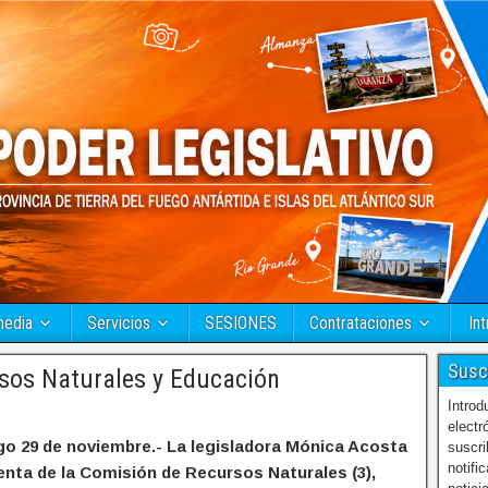
media
Servicios
SESIONES
Contrataciones
Int
Susc
sos Naturales y Educación
Introd
electr
o 29 de noviembre.- La legisladora Mónica Acosta
suscri
notifi
enta de la Comisión de Recursos Naturales (3),