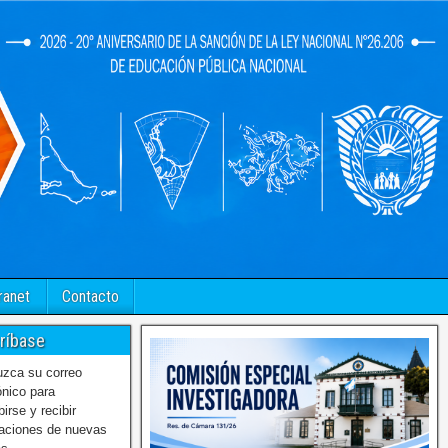
ranet
Contacto
ríbase
uzca su correo
ónico para
birse y recibir
caciones de nuevas