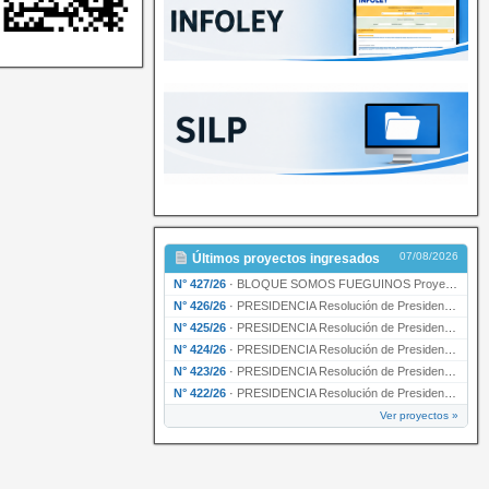
07/08/2026
Últimos proyectos ingresados
N° 427/26
·
BLOQUE SOMOS FUEGUINOS Proyecto de Declaración declarando de interés provincial PRESIDENCI…
N° 426/26
·
PRESIDENCIA Resolución de Presidencia N° 216/26 declarando de interés provincial la labor …
N° 425/26
·
PRESIDENCIA Resolución de Presidencia N° 212/26 declarando de interés provincial el “50° A…
N° 424/26
·
PRESIDENCIA Resolución de Presidencia Nº 210/26 declarando de interés provincial el proyec…
N° 423/26
·
PRESIDENCIA Resolución de Presidencia Nº 209/26 declarando de interés provincial la presen…
N° 422/26
·
PRESIDENCIA Resolución de Presidencia N° 200/26 para su ratificación.
Ver proyectos »