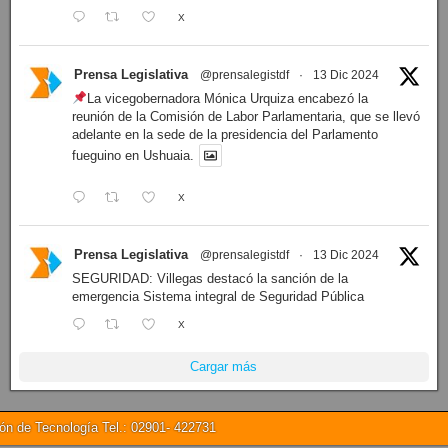
X
Prensa Legislativa
@prensalegistdf
·
13 Dic 2024
La vicegobernadora Mónica Urquiza encabezó la
reunión de la Comisión de Labor Parlamentaria, que se llevó
adelante en la sede de la presidencia del Parlamento
fueguino en Ushuaia.
X
Prensa Legislativa
@prensalegistdf
·
13 Dic 2024
SEGURIDAD: Villegas destacó la sanción de la
emergencia Sistema integral de Seguridad Pública
X
Cargar más
 de Tecnología Tel.: 02901- 422731