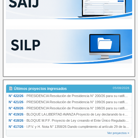
05/08/2026
Últimos proyectos ingresados
N° 422/26
·
PRESIDENCIA Resolución de Presidencia N° 200/26 para su ratificación.
N° 421/26
·
PRESIDENCIA Resolución de Presidencia N° 199/26 para su ratificación.
N° 420/26
·
PRESIDENCIA Resolución de Presidencia N° 198/26 para su ratificación.
N° 419/26
·
BLOQUE LA LIBERTAD AVANZA Proyecto de Ley declarando la esencialidad del servicio educativ…
N° 418/26
·
BLOQUE M.P.F. Proyecto de Ley creando el Ente Único Regulador de servicios públicos de la …
N° 417/26
·
I.P.V. y H. Nota N° 1358/26 Dando cumplimiento al artículo 29 de la Ley provincial N° 1399…
Ver proyectos »