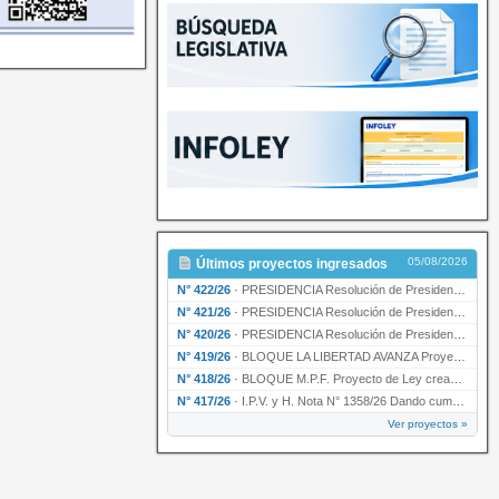
05/08/2026
Últimos proyectos ingresados
N° 422/26
·
PRESIDENCIA Resolución de Presidencia N° 200/26 para su ratificación.
N° 421/26
·
PRESIDENCIA Resolución de Presidencia N° 199/26 para su ratificación.
N° 420/26
·
PRESIDENCIA Resolución de Presidencia N° 198/26 para su ratificación.
N° 419/26
·
BLOQUE LA LIBERTAD AVANZA Proyecto de Ley declarando la esencialidad del servicio educativ…
N° 418/26
·
BLOQUE M.P.F. Proyecto de Ley creando el Ente Único Regulador de servicios públicos de la …
N° 417/26
·
I.P.V. y H. Nota N° 1358/26 Dando cumplimiento al artículo 29 de la Ley provincial N° 1399…
Ver proyectos »