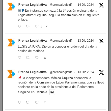
Prensa Legislativa
@prensalegistdf
·
14 Dic 2024
En instantes comezará la 8ª sesión ordinaria de la
Legislatura fueguina, seguí la transmisión en el siguiente
enlace:
1
X
Prensa Legislativa
@prensalegistdf
·
13 Dic 2024
LEGISLATURA: Dieron a conocer el orden del día de la
sesión de mañana
X
Prensa Legislativa
@prensalegistdf
·
13 Dic 2024
La vicegobernadora Mónica Urquiza encabezó la
reunión de la Comisión de Labor Parlamentaria, que se llevó
adelante en la sede de la presidencia del Parlamento
fueguino en Ushuaia.
X