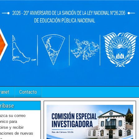
ranet
Contacto
ríbase
uzca su correo
ónico para
birse y recibir
caciones de nuevas