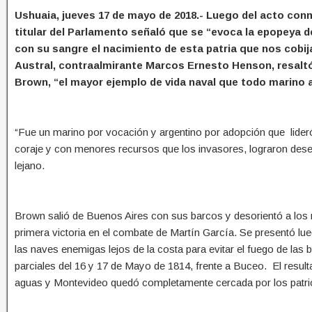
Ushuaia, jueves 17 de mayo de 2018.- Luego del acto conm
titular del Parlamento señaló que se “evoca la epopeya d
con su sangre el nacimiento de esta patria que nos cobi
Austral, contraalmirante Marcos Ernesto Henson, resaltó e
Brown, “el mayor ejemplo de vida naval que todo marino a
“Fue un marino por vocación y argentino por adopción que lideró
coraje y con menores recursos que los invasores, lograron deses
lejano.
Brown salió de Buenos Aires con sus barcos y desorientó a los m
primera victoria en el combate de Martín García. Se presentó lu
las naves enemigas lejos de la costa para evitar el fuego de las 
parciales del 16 y 17 de Mayo de 1814, frente a Buceo. El resulta
aguas y Montevideo quedó completamente cercada por los patri