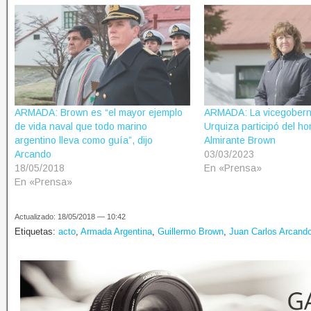
ARMADA: Brown es “el mayor ejemplo
ARMADA: La vicegobern
de vida naval que todo marino
Urquiza participó del h
argentino lleva como guía”, dijo
Almirante Brown
Arcando
03/03/2023
18/05/2018
En «Prensa»
En «Prensa»
Actualizado: 18/05/2018 — 10:42
Etiquetas:
acto
,
Armada Argentina
,
Guillermo Brown
,
Juan Carlos Arcand