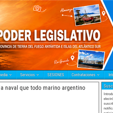
media
Servicios
SESIONES
Contrataciones
Int
Susc
a naval que todo marino argentino
Introd
electr
suscri
notifi