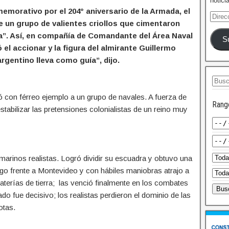
notici
emorativo por el 204° aniversario de la Armada, el
e un grupo de valientes criollos que cimentaron
ja”. Así, en compañía de Comandante del Área Naval
S
l accionar y la figura del almirante Guillermo
rgentino lleva como guía”, dijo.
 con férreo ejemplo a un grupo de navales. A fuerza de
Rang
tabilizar las pretensiones colonialistas de un reino muy
arinos realistas. Logró dividir su escuadra y obtuvo una
ego frente a Montevideo y con hábiles maniobras atrajo a
baterías de tierra; las venció finalmente en los combates
do fue decisivo; los realistas perdieron el dominio de las
otas.