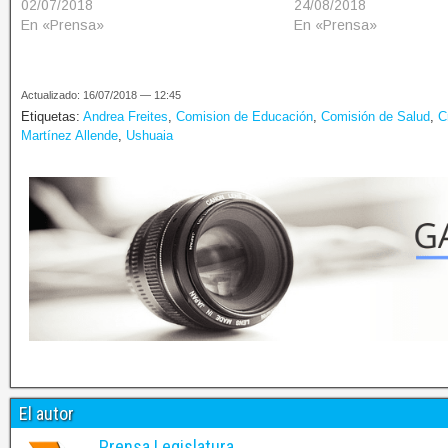
02/07/2018
24/08/2018
En «Prensa»
En «Prensa»
Actualizado: 16/07/2018 — 12:45
Etiquetas:
Andrea Freites
,
Comision de Educación
,
Comisión de Salud
,
C
Martínez Allende
,
Ushuaia
El autor
Prensa Legislatura