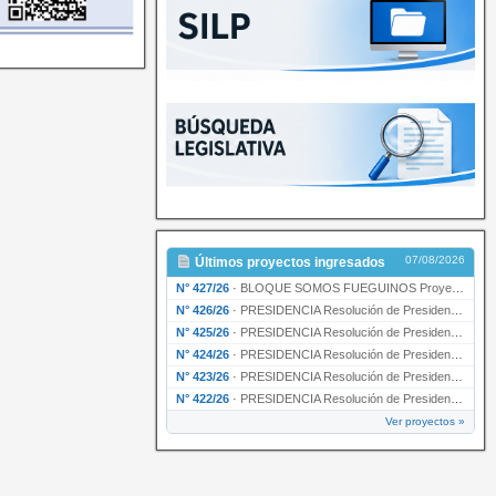
07/08/2026
Últimos proyectos ingresados
N° 427/26
·
BLOQUE SOMOS FUEGUINOS Proyecto de Declaración declarando de interés provincial PRESIDENCI…
N° 426/26
·
PRESIDENCIA Resolución de Presidencia N° 216/26 declarando de interés provincial la labor …
N° 425/26
·
PRESIDENCIA Resolución de Presidencia N° 212/26 declarando de interés provincial el “50° A…
N° 424/26
·
PRESIDENCIA Resolución de Presidencia Nº 210/26 declarando de interés provincial el proyec…
N° 423/26
·
PRESIDENCIA Resolución de Presidencia Nº 209/26 declarando de interés provincial la presen…
N° 422/26
·
PRESIDENCIA Resolución de Presidencia N° 200/26 para su ratificación.
Ver proyectos »