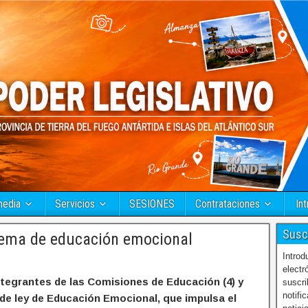
media
Servicios
SESIONES
Contrataciones
Int
Susc
tema de educación emocional
Introd
electr
integrantes de las Comisiones de Educación (4) y
suscri
notifi
o de ley de Educación Emocional, que impulsa el