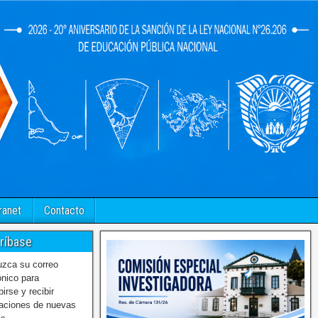
ranet
Contacto
ríbase
uzca su correo
ónico para
birse y recibir
caciones de nuevas