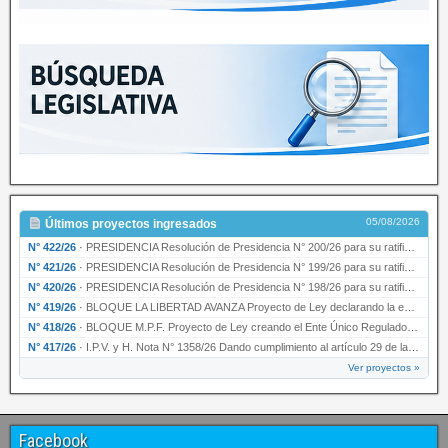
05/08/2026
Últimos proyectos ingresados
N° 422/26
·
PRESIDENCIA Resolución de Presidencia N° 200/26 para su ratificación.
N° 421/26
·
PRESIDENCIA Resolución de Presidencia N° 199/26 para su ratificación.
N° 420/26
·
PRESIDENCIA Resolución de Presidencia N° 198/26 para su ratificación.
N° 419/26
·
BLOQUE LA LIBERTAD AVANZA Proyecto de Ley declarando la esencialidad del servicio educativ…
N° 418/26
·
BLOQUE M.P.F. Proyecto de Ley creando el Ente Único Regulador de servicios públicos de la …
N° 417/26
·
I.P.V. y H. Nota N° 1358/26 Dando cumplimiento al artículo 29 de la Ley provincial N° 1399…
Ver proyectos »
Facebook