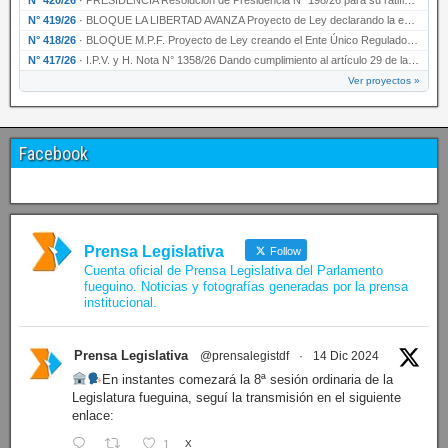
N° 419/26
·
BLOQUE LA LIBERTAD AVANZA Proyecto de Ley declarando la esencialidad del servicio educativ…
N° 418/26
·
BLOQUE M.P.F. Proyecto de Ley creando el Ente Único Regulador de servicios públicos de la …
N° 417/26
·
I.P.V. y H. Nota N° 1358/26 Dando cumplimiento al artículo 29 de la Ley provincial N° 1399…
Ver proyectos »
Facebook
Prensa Legislativa
Follow
Cuenta oficial de Prensa Legislativa del Parlamento
fueguino. Noticias y fotografías generadas por la prensa
institucional.
Prensa Legislativa
@prensalegistdf
·
14 Dic 2024
En instantes comezará la 8ª sesión ordinaria de la
Legislatura fueguina, seguí la transmisión en el siguiente
enlace:
1
X