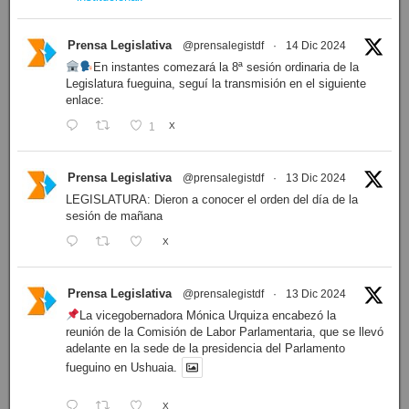
Prensa Legislativa
@prensalegistdf
·
14 Dic 2024
En instantes comezará la 8ª sesión ordinaria de la
Legislatura fueguina, seguí la transmisión en el siguiente
enlace:
1
X
Prensa Legislativa
@prensalegistdf
·
13 Dic 2024
LEGISLATURA: Dieron a conocer el orden del día de la
sesión de mañana
X
Prensa Legislativa
@prensalegistdf
·
13 Dic 2024
La vicegobernadora Mónica Urquiza encabezó la
reunión de la Comisión de Labor Parlamentaria, que se llevó
adelante en la sede de la presidencia del Parlamento
fueguino en Ushuaia.
X