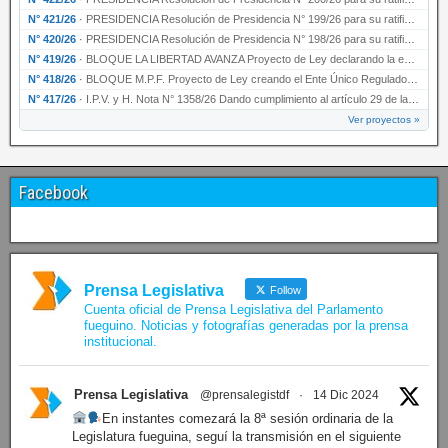
N° 421/26
·
PRESIDENCIA Resolución de Presidencia N° 199/26 para su ratificación.
N° 420/26
·
PRESIDENCIA Resolución de Presidencia N° 198/26 para su ratificación.
N° 419/26
·
BLOQUE LA LIBERTAD AVANZA Proyecto de Ley declarando la esencialidad del servicio educativ…
N° 418/26
·
BLOQUE M.P.F. Proyecto de Ley creando el Ente Único Regulador de servicios públicos de la …
N° 417/26
·
I.P.V. y H. Nota N° 1358/26 Dando cumplimiento al artículo 29 de la Ley provincial N° 1399…
Ver proyectos »
Facebook
Prensa Legislativa
Follow
Cuenta oficial de Prensa Legislativa del Parlamento
fueguino. Noticias y fotografías generadas por la prensa
institucional.
Prensa Legislativa
@prensalegistdf
·
14 Dic 2024
En instantes comezará la 8ª sesión ordinaria de la
Legislatura fueguina, seguí la transmisión en el siguiente