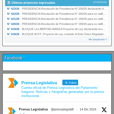
07/08/2026
Últimos proyectos ingresados
N° 423/26
·
PRESIDENCIA Resolución de Presidencia Nº 209/26 declarando de interés provincial la presen…
N° 422/26
·
PRESIDENCIA Resolución de Presidencia N° 200/26 para su ratificación.
N° 421/26
·
PRESIDENCIA Resolución de Presidencia N° 199/26 para su ratificación.
N° 420/26
·
PRESIDENCIA Resolución de Presidencia N° 198/26 para su ratificación.
N° 419/26
·
BLOQUE LA LIBERTAD AVANZA Proyecto de Ley declarando la esencialidad del servicio educativ…
N° 418/26
·
BLOQUE M.P.F. Proyecto de Ley creando el Ente Único Regulador de servicios públicos de la …
Ver proyectos »
Facebook
Prensa Legislativa
Follow
Cuenta oficial de Prensa Legislativa del Parlamento
fueguino. Noticias y fotografías generadas por la prensa
institucional.
Prensa Legislativa
@prensalegistdf
·
14 Dic 2024