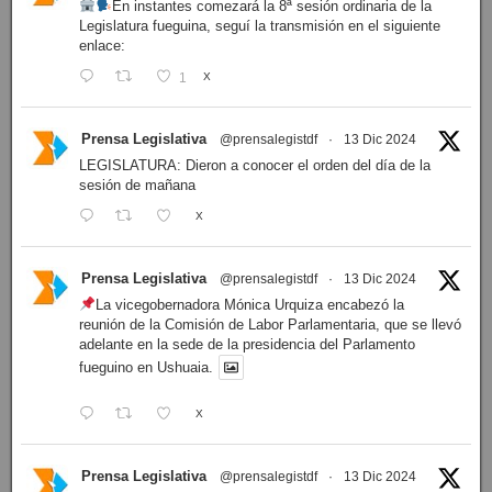
En instantes comezará la 8ª sesión ordinaria de la
Legislatura fueguina, seguí la transmisión en el siguiente
enlace:
1
X
Prensa Legislativa
@prensalegistdf
·
13 Dic 2024
LEGISLATURA: Dieron a conocer el orden del día de la
sesión de mañana
X
Prensa Legislativa
@prensalegistdf
·
13 Dic 2024
La vicegobernadora Mónica Urquiza encabezó la
reunión de la Comisión de Labor Parlamentaria, que se llevó
adelante en la sede de la presidencia del Parlamento
fueguino en Ushuaia.
X
Prensa Legislativa
@prensalegistdf
·
13 Dic 2024