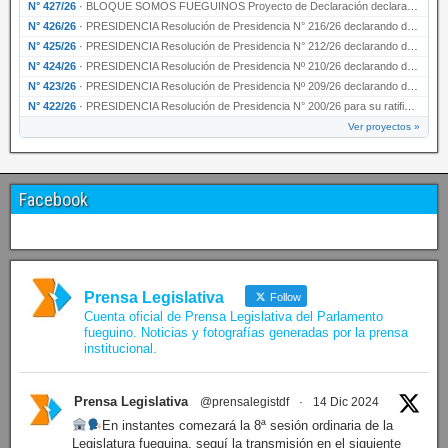
N° 427/26
·
BLOQUE SOMOS FUEGUINOS Proyecto de Declaración declarando de interés provincial PRESIDENCI…
N° 426/26
·
PRESIDENCIA Resolución de Presidencia N° 216/26 declarando de interés provincial la labor …
N° 425/26
·
PRESIDENCIA Resolución de Presidencia N° 212/26 declarando de interés provincial el “50° A…
N° 424/26
·
PRESIDENCIA Resolución de Presidencia Nº 210/26 declarando de interés provincial el proyec…
N° 423/26
·
PRESIDENCIA Resolución de Presidencia Nº 209/26 declarando de interés provincial la presen…
N° 422/26
·
PRESIDENCIA Resolución de Presidencia N° 200/26 para su ratificación.
Ver proyectos »
Facebook
Prensa Legislativa
Follow
Cuenta oficial de Prensa Legislativa del Parlamento
fueguino. Noticias y fotografías generadas por la prensa
institucional.
Prensa Legislativa
@prensalegistdf
·
14 Dic 2024
En instantes comezará la 8ª sesión ordinaria de la
Legislatura fueguina, seguí la transmisión en el siguiente