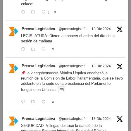
enlace:
1
X
Prensa Legislativa
@prensalegistdf
·
13 Dic 2024
LEGISLATURA: Dieron a conocer el orden del día de la
sesión de mañana
X
Prensa Legislativa
@prensalegistdf
·
13 Dic 2024
La vicegobernadora Mónica Urquiza encabezó la
reunión de la Comisión de Labor Parlamentaria, que se llevó
adelante en la sede de la presidencia del Parlamento
fueguino en Ushuaia.
X
Prensa Legislativa
@prensalegistdf
·
13 Dic 2024
SEGURIDAD: Villegas destacó la sanción de la
emergencia Sistema integral de Seguridad Pública