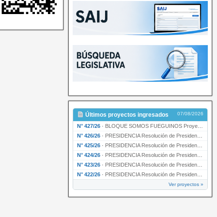
07/08/2026
Últimos proyectos ingresados
N° 427/26
·
BLOQUE SOMOS FUEGUINOS Proyecto de Declaración declarando de interés provincial PRESIDENCI…
N° 426/26
·
PRESIDENCIA Resolución de Presidencia N° 216/26 declarando de interés provincial la labor …
N° 425/26
·
PRESIDENCIA Resolución de Presidencia N° 212/26 declarando de interés provincial el “50° A…
N° 424/26
·
PRESIDENCIA Resolución de Presidencia Nº 210/26 declarando de interés provincial el proyec…
N° 423/26
·
PRESIDENCIA Resolución de Presidencia Nº 209/26 declarando de interés provincial la presen…
N° 422/26
·
PRESIDENCIA Resolución de Presidencia N° 200/26 para su ratificación.
Ver proyectos »