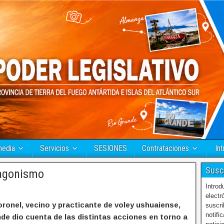
media
Servicios
SESIONES
Contrataciones
Int
Susc
tagonismo
Introd
electr
ronel, vecino y practicante de voley ushuaiense,
suscri
notifi
de dio cuenta de las distintas acciones en torno a