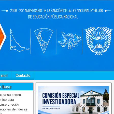
ranet
Contacto
ríbase
uzca su correo
ónico para
birse y recibir
caciones de nuevas