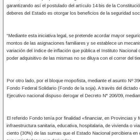
garantizando así el postulado del artículo 14 bis de la Constitu
deberes del Estado es otorgar los beneficios de la seguridad soci
“Mediante esta iniciativa legal, se pretende acordar mayor segurid
montos de las asignaciones familiares y se establece un mecani
variación del índice de inflación que pública el Instituto Nacion
poder adquisitivo de las mismas no se diluya con el correr del t
Por otro lado, por el bloque mopofista, mediante el asunto Nº 39
Fondo Federal Solidario (Fondo de la soja). A través del dictad
Ejecutivo nacional dispuso derogar el Decreto N° 206/09, mediant
El referido Fondo tenía por finalidad «financiar, en Provincias y
infraestructura sanitaria, educativa, hospitalaria, de vivienda o v
ciento (30%) de las sumas que el Estado Nacional percibiera en