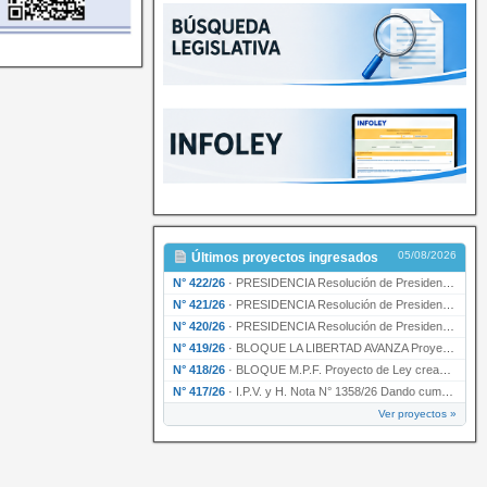
05/08/2026
Últimos proyectos ingresados
N° 422/26
·
PRESIDENCIA Resolución de Presidencia N° 200/26 para su ratificación.
N° 421/26
·
PRESIDENCIA Resolución de Presidencia N° 199/26 para su ratificación.
N° 420/26
·
PRESIDENCIA Resolución de Presidencia N° 198/26 para su ratificación.
N° 419/26
·
BLOQUE LA LIBERTAD AVANZA Proyecto de Ley declarando la esencialidad del servicio educativ…
N° 418/26
·
BLOQUE M.P.F. Proyecto de Ley creando el Ente Único Regulador de servicios públicos de la …
N° 417/26
·
I.P.V. y H. Nota N° 1358/26 Dando cumplimiento al artículo 29 de la Ley provincial N° 1399…
Ver proyectos »