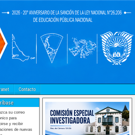
ranet
Contacto
ríbase
uzca su correo
ónico para
birse y recibir
caciones de nuevas