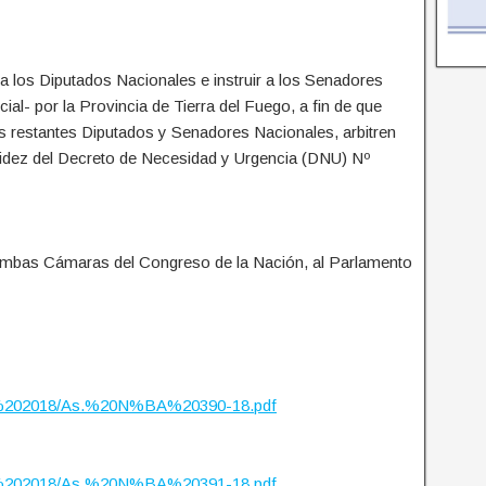
r a los Diputados Nacionales e instruir a los Senadores
ial- por la Provincia de Tierra del Fuego, a fin de que
 restantes Diputados y Senadores Nacionales, arbitren
alidez del Decreto de Necesidad y Urgencia (DNU) Nº
 ambas Cámaras del Congreso de la Nación, al Parlamento
ados%202018/As.%20N%BA%20390-18.pdf
ados%202018/As.%20N%BA%20391-18.pdf