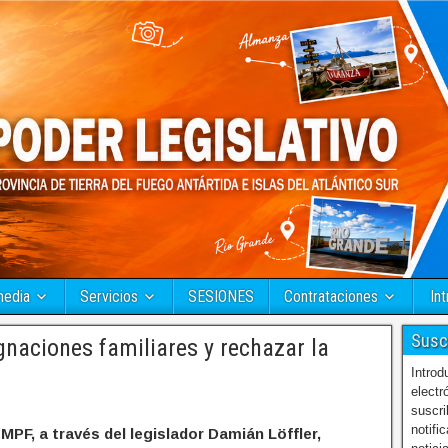
media
Servicios
SESIONES
Contrataciones
Int
Susc
gnaciones familiares y rechazar la
Introd
electr
suscri
notifi
MPF, a través del legislador Damián Löffler,