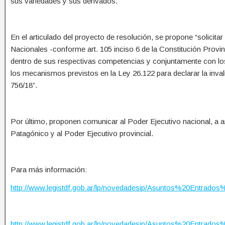
sus variedades y sus derivados.
En el articulado del proyecto de resolución, se propone “solicita
Nacionales -conforme art. 105 inciso 6 de la Constitución Provinc
dentro de sus respectivas competencias y conjuntamente con los
los mecanismos previstos en la Ley 26.122 para declarar la inv
756/18”.
Por último, proponen comunicar al Poder Ejecutivo nacional, a
Patagónico y al Poder Ejecutivo provincial.
Para más información:
http://www.legistdf.gob.ar/lp/novedadesip/Asuntos%20Entr
http://www.legistdf.gob.ar/lp/novedadesip/Asuntos%20Entr