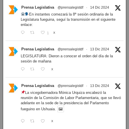
Prensa Legislativa
@prensalegistdf
·
14 Dic 2024
En instantes comezará la 8ª sesión ordinaria de la
Legislatura fueguina, seguí la transmisión en el siguiente
enlace:
1
X
Prensa Legislativa
@prensalegistdf
·
13 Dic 2024
LEGISLATURA: Dieron a conocer el orden del día de la
sesión de mañana
X
Prensa Legislativa
@prensalegistdf
·
13 Dic 2024
La vicegobernadora Mónica Urquiza encabezó la
reunión de la Comisión de Labor Parlamentaria, que se llevó
adelante en la sede de la presidencia del Parlamento
fueguino en Ushuaia.
X