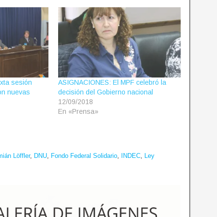
xta sesión
ASIGNACIONES: El MPF celebró la
on nuevas
decisión del Gobierno nacional
12/09/2018
En «Prensa»
ián Löffler
,
DNU
,
Fondo Federal Solidario
,
INDEC
,
Ley