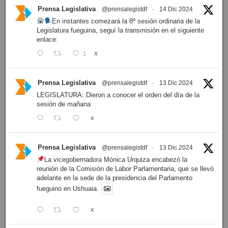
Prensa Legislativa
@prensalegistdf
·
14 Dic 2024
En instantes comezará la 8ª sesión ordinaria de la
Legislatura fueguina, seguí la transmisión en el siguiente
enlace:
1
X
Prensa Legislativa
@prensalegistdf
·
13 Dic 2024
LEGISLATURA: Dieron a conocer el orden del día de la
sesión de mañana
X
Prensa Legislativa
@prensalegistdf
·
13 Dic 2024
La vicegobernadora Mónica Urquiza encabezó la
reunión de la Comisión de Labor Parlamentaria, que se llevó
adelante en la sede de la presidencia del Parlamento
fueguino en Ushuaia.
X