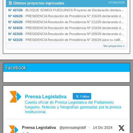
07/08/2026
Últimos proyectos ingresados
N° 427/26
·
BLOQUE SOMOS FUEGUINOS Proyecto de Declaración declarando de interés provincial PRESIDENCI…
N° 426/26
·
PRESIDENCIA Resolución de Presidencia N° 216/26 declarando de interés provincial la labor …
N° 425/26
·
PRESIDENCIA Resolución de Presidencia N° 212/26 declarando de interés provincial el “50° A…
N° 424/26
·
PRESIDENCIA Resolución de Presidencia Nº 210/26 declarando de interés provincial el proyec…
N° 423/26
·
PRESIDENCIA Resolución de Presidencia Nº 209/26 declarando de interés provincial la presen…
N° 422/26
·
PRESIDENCIA Resolución de Presidencia N° 200/26 para su ratificación.
Ver proyectos »
Facebook
Prensa Legislativa
Follow
Cuenta oficial de Prensa Legislativa del Parlamento
fueguino. Noticias y fotografías generadas por la prensa
institucional.
Prensa Legislativa
@prensalegistdf
·
14 Dic 2024