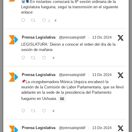
En instantes comezará la 8ª sesión ordinaria de la
Legislatura fueguina, seguí la transmisión en el siguiente
enlace:
1
X
Prensa Legislativa
@prensalegistdf
·
13 Dic 2024
LEGISLATURA: Dieron a conocer el orden del día de la
sesión de mañana
X
Prensa Legislativa
@prensalegistdf
·
13 Dic 2024
La vicegobernadora Mónica Urquiza encabezó la
reunión de la Comisión de Labor Parlamentaria, que se llevó
adelante en la sede de la presidencia del Parlamento
fueguino en Ushuaia.
X
Prensa Legislativa
@prensalegistdf
·
13 Dic 2024