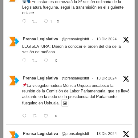
En instantes comezará la 8ª sesión ordinaria de la
Legislatura fueguina, seguí la transmisión en el siguiente
enlace:
1
X
Prensa Legislativa
@prensalegistdf
·
13 Dic 2024
LEGISLATURA: Dieron a conocer el orden del día de la
sesión de mañana
X
Prensa Legislativa
@prensalegistdf
·
13 Dic 2024
La vicegobernadora Mónica Urquiza encabezó la
reunión de la Comisión de Labor Parlamentaria, que se llevó
adelante en la sede de la presidencia del Parlamento
fueguino en Ushuaia.
X
Prensa Legislativa
@prensalegistdf
·
13 Dic 2024