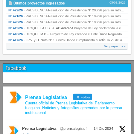
05/08/2026
Últimos proyectos ingresados
N° 422/26
·
PRESIDENCIA Resolución de Presidencia N° 200/26 para su ratificación.
N° 421/26
·
PRESIDENCIA Resolución de Presidencia N° 199/26 para su ratificación.
N° 420/26
·
PRESIDENCIA Resolución de Presidencia N° 198/26 para su ratificación.
N° 419/26
·
BLOQUE LA LIBERTAD AVANZA Proyecto de Ley declarando la esencialidad del servicio educativ…
N° 418/26
·
BLOQUE M.P.F. Proyecto de Ley creando el Ente Único Regulador de servicios públicos de la …
N° 417/26
·
I.P.V. y H. Nota N° 1358/26 Dando cumplimiento al artículo 29 de la Ley provincial N° 1399…
Ver proyectos »
Facebook
Prensa Legislativa
Follow
Cuenta oficial de Prensa Legislativa del Parlamento
fueguino. Noticias y fotografías generadas por la prensa
institucional.
Prensa Legislativa
@prensalegistdf
·
14 Dic 2024