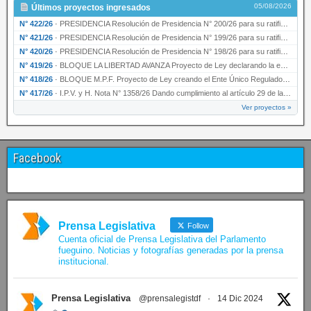
05/08/2026
Últimos proyectos ingresados
N° 422/26
·
PRESIDENCIA Resolución de Presidencia N° 200/26 para su ratificación.
N° 421/26
·
PRESIDENCIA Resolución de Presidencia N° 199/26 para su ratificación.
N° 420/26
·
PRESIDENCIA Resolución de Presidencia N° 198/26 para su ratificación.
N° 419/26
·
BLOQUE LA LIBERTAD AVANZA Proyecto de Ley declarando la esencialidad del servicio educativ…
N° 418/26
·
BLOQUE M.P.F. Proyecto de Ley creando el Ente Único Regulador de servicios públicos de la …
N° 417/26
·
I.P.V. y H. Nota N° 1358/26 Dando cumplimiento al artículo 29 de la Ley provincial N° 1399…
Ver proyectos »
Facebook
Prensa Legislativa
Follow
Cuenta oficial de Prensa Legislativa del Parlamento
fueguino. Noticias y fotografías generadas por la prensa
institucional.
Prensa Legislativa
@prensalegistdf
·
14 Dic 2024