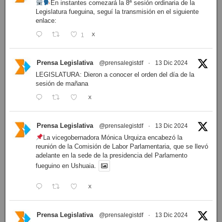
En instantes comezará la 8ª sesión ordinaria de la
Legislatura fueguina, seguí la transmisión en el siguiente
enlace:
1
X
Prensa Legislativa
@prensalegistdf
·
13 Dic 2024
LEGISLATURA: Dieron a conocer el orden del día de la
sesión de mañana
X
Prensa Legislativa
@prensalegistdf
·
13 Dic 2024
La vicegobernadora Mónica Urquiza encabezó la
reunión de la Comisión de Labor Parlamentaria, que se llevó
adelante en la sede de la presidencia del Parlamento
fueguino en Ushuaia.
X
Prensa Legislativa
@prensalegistdf
·
13 Dic 2024