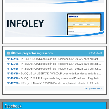
05/08/2026
Últimos proyectos ingresados
N° 422/26
·
PRESIDENCIA Resolución de Presidencia N° 200/26 para su ratificación.
N° 421/26
·
PRESIDENCIA Resolución de Presidencia N° 199/26 para su ratificación.
N° 420/26
·
PRESIDENCIA Resolución de Presidencia N° 198/26 para su ratificación.
N° 419/26
·
BLOQUE LA LIBERTAD AVANZA Proyecto de Ley declarando la esencialidad del servicio educativ…
N° 418/26
·
BLOQUE M.P.F. Proyecto de Ley creando el Ente Único Regulador de servicios públicos de la …
N° 417/26
·
I.P.V. y H. Nota N° 1358/26 Dando cumplimiento al artículo 29 de la Ley provincial N° 1399…
Ver proyectos »
Facebook