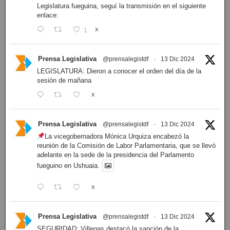
Legislatura fueguina, seguí la transmisión en el siguiente
enlace:
1
X
Prensa Legislativa
@prensalegistdf
·
13 Dic 2024
LEGISLATURA: Dieron a conocer el orden del día de la
sesión de mañana
X
Prensa Legislativa
@prensalegistdf
·
13 Dic 2024
La vicegobernadora Mónica Urquiza encabezó la
reunión de la Comisión de Labor Parlamentaria, que se llevó
adelante en la sede de la presidencia del Parlamento
fueguino en Ushuaia.
X
Prensa Legislativa
@prensalegistdf
·
13 Dic 2024
SEGURIDAD: Villegas destacó la sanción de la