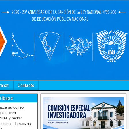
ranet
Contacto
ríbase
uzca su correo
ónico para
birse y recibir
caciones de nuevas