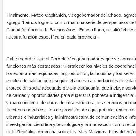
Finalmente, Mateo Capitanich, vicegobernador del Chaco, agrade
agregó “hemos logrado conformar una serie de perspectivas de tr
Ciudad Autónoma de Buenos Aires. En esa línea, resaltó “el desar
nuestra función específica en cada provincia”.
Cabe recordar, que el Foro de Vicegobernadores que se constitu
funciones más destacadas: “Fortalecer los niveles de coordinac
las economías regionales, la producción, la industria y los servi
empleo de calidad que asegure el acceso a condiciones de vida dig
protección social adecuado para la ciudadanía, que incluya servi
de calidad y oportunidades para superar la pobreza e indigencia; 
y mantenimiento de obras de infraestructura, los servicios públic
fuentes renovables-, los de provisión de agua potable, redes clo
urbanos e industriales y la infraestructura de comunicación e inf
investigación científica y tecnológica y la innovación como recurs
de la República Argentina sobre las Islas Malvinas, Islas del Atlá