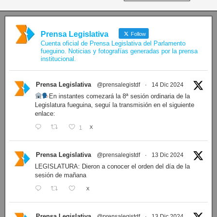
Prensa Legislativa
Follow
Cuenta oficial de Prensa Legislativa del Parlamento
fueguino. Noticias y fotografías generadas por la prensa
institucional.
Prensa Legislativa
@prensalegistdf
·
14 Dic 2024
En instantes comezará la 8ª sesión ordinaria de la
Legislatura fueguina, seguí la transmisión en el siguiente
enlace:
1
X
Prensa Legislativa
@prensalegistdf
·
13 Dic 2024
LEGISLATURA: Dieron a conocer el orden del día de la
sesión de mañana
X
Prensa Legislativa
@prensalegistdf
·
13 Dic 2024