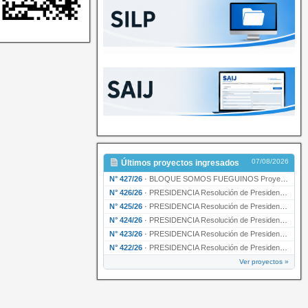
07/08/2026
Últimos proyectos ingresados
N° 427/26
·
BLOQUE SOMOS FUEGUINOS Proyecto de Declaración declarando de interés provincial PRESIDENCI…
N° 426/26
·
PRESIDENCIA Resolución de Presidencia N° 216/26 declarando de interés provincial la labor …
N° 425/26
·
PRESIDENCIA Resolución de Presidencia N° 212/26 declarando de interés provincial el “50° A…
N° 424/26
·
PRESIDENCIA Resolución de Presidencia Nº 210/26 declarando de interés provincial el proyec…
N° 423/26
·
PRESIDENCIA Resolución de Presidencia Nº 209/26 declarando de interés provincial la presen…
N° 422/26
·
PRESIDENCIA Resolución de Presidencia N° 200/26 para su ratificación.
Ver proyectos »