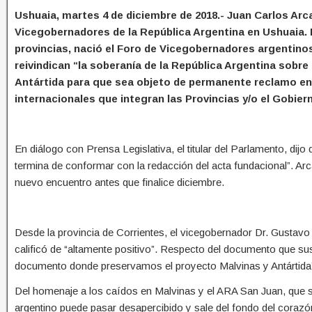
Ushuaia, martes 4 de diciembre de 2018.- Juan Carlos Arca
Vicegobernadores de la República Argentina en Ushuaia. D
provincias, nació el Foro de Vicegobernadores argentino
reivindican “la soberanía de la República Argentina sobre l
Antártida para que sea objeto de permanente reclamo en
internacionales que integran las Provincias y/o el Gobier
En diálogo con Prensa Legislativa, el titular del Parlamento, dij
termina de conformar con la redacción del acta fundacional”. Arc
nuevo encuentro antes que finalice diciembre.
Desde la provincia de Corrientes, el vicegobernador Dr. Gustavo
calificó de “altamente positivo”. Respecto del documento que su
documento donde preservamos el proyecto Malvinas y Antártida
Del homenaje a los caídos en Malvinas y el ARA San Juan, que s
argentino puede pasar desapercibido y sale del fondo del corazó