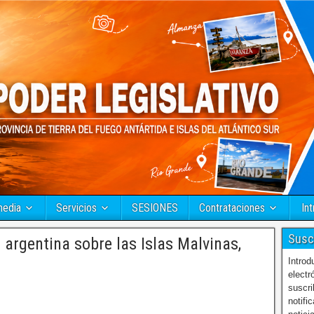
media
Servicios
SESIONES
Contrataciones
Int
Susc
rgentina sobre las Islas Malvinas,
Introd
electr
suscri
notifi