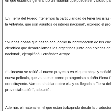
en que estamos generando un material que puede ser valioso para
En Tierra del Fuego, “tenemos la particularidad de tener las isla
la Antártida, que son asuntos de interés nacional”, expresó el pr
“Muchas cosas que pasan acá, como la identificación de los cuer
científica que desarrollamos los argentinos junto con colegas de 
nacional”, ejemplificó Fernández Arroyo.
El cineasta se refirió al nuevo proyecto en el que trabaja y señaló 
nueva película, que va a tener como protagonista a doña Elena 
constituyente. Vamos a hablar sobre ella y su llegada a Tierra d
provincialización”, adelantó.
Además el material en el que están trabajando desde la producto