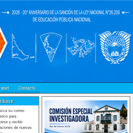
ranet
Contacto
ríbase
uzca su correo
ónico para
birse y recibir
caciones de nuevas