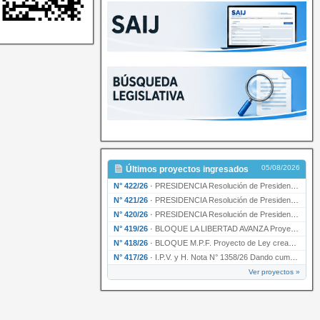
05/08/2026
Últimos proyectos ingresados
N° 422/26
·
PRESIDENCIA Resolución de Presidencia N° 200/26 para su ratificación.
N° 421/26
·
PRESIDENCIA Resolución de Presidencia N° 199/26 para su ratificación.
N° 420/26
·
PRESIDENCIA Resolución de Presidencia N° 198/26 para su ratificación.
N° 419/26
·
BLOQUE LA LIBERTAD AVANZA Proyecto de Ley declarando la esencialidad del servicio educativ…
N° 418/26
·
BLOQUE M.P.F. Proyecto de Ley creando el Ente Único Regulador de servicios públicos de la …
N° 417/26
·
I.P.V. y H. Nota N° 1358/26 Dando cumplimiento al artículo 29 de la Ley provincial N° 1399…
Ver proyectos »