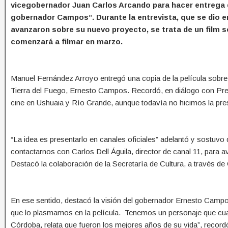
vicegobernador Juan Carlos Arcando para hacer entrega d
gobernador Campos”. Durante la entrevista, que se dio en
avanzaron sobre su nuevo proyecto, se trata de un film so
comenzará a filmar en marzo.
Manuel Fernández Arroyo entregó una copia de la película sobre l
Tierra del Fuego, Ernesto Campos. Recordó, en diálogo con Pre
cine en Ushuaia y Río Grande, aunque todavía no hicimos la prese
“La idea es presentarlo en canales oficiales” adelantó y sostuv
contactarnos con Carlos Dell Águila, director de canal 11, para av
Destacó la colaboración de la Secretaría de Cultura, a través d
En ese sentido, destacó la visión del gobernador Ernesto Campo
que lo plasmamos en la película. Tenemos un personaje que cuan
Córdoba, relata que fueron los mejores años de su vida”, recordó