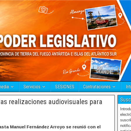
media
Servicios
SESIONES
Contrataciones
Int
Susc
as realizaciones audiovisuales para
Introd
electr
suscri
notifi
easta Manuel Fernández Arroyo se reunió con el