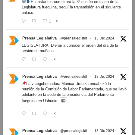
En instantes comezará la 8ª sesión ordinaria de la
Legislatura fueguina, seguí la transmisión en el siguiente
enlace:
1
X
Prensa Legislativa
@prensalegistdf
·
13 Dic 2024
LEGISLATURA: Dieron a conocer el orden del día de la
sesión de mañana
X
Prensa Legislativa
@prensalegistdf
·
13 Dic 2024
La vicegobernadora Mónica Urquiza encabezó la
reunión de la Comisión de Labor Parlamentaria, que se llevó
adelante en la sede de la presidencia del Parlamento
fueguino en Ushuaia.
X
Prensa Legislativa
@prensalegistdf
·
13 Dic 2024