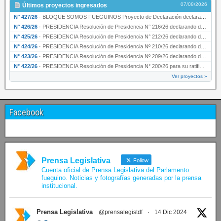
07/08/2026
Últimos proyectos ingresados
N° 427/26
·
BLOQUE SOMOS FUEGUINOS Proyecto de Declaración declarando de interés provincial PRESIDENCI…
N° 426/26
·
PRESIDENCIA Resolución de Presidencia N° 216/26 declarando de interés provincial la labor …
N° 425/26
·
PRESIDENCIA Resolución de Presidencia N° 212/26 declarando de interés provincial el “50° A…
N° 424/26
·
PRESIDENCIA Resolución de Presidencia Nº 210/26 declarando de interés provincial el proyec…
N° 423/26
·
PRESIDENCIA Resolución de Presidencia Nº 209/26 declarando de interés provincial la presen…
N° 422/26
·
PRESIDENCIA Resolución de Presidencia N° 200/26 para su ratificación.
Ver proyectos »
Facebook
Prensa Legislativa
Follow
Cuenta oficial de Prensa Legislativa del Parlamento
fueguino. Noticias y fotografías generadas por la prensa
institucional.
Prensa Legislativa
@prensalegistdf
·
14 Dic 2024