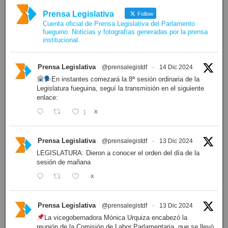
Prensa Legislativa
Follow
Cuenta oficial de Prensa Legislativa del Parlamento
fueguino. Noticias y fotografías generadas por la prensa
institucional.
Prensa Legislativa
@prensalegistdf
·
14 Dic 2024
En instantes comezará la 8ª sesión ordinaria de la
Legislatura fueguina, seguí la transmisión en el siguiente
enlace:
1
X
Prensa Legislativa
@prensalegistdf
·
13 Dic 2024
LEGISLATURA: Dieron a conocer el orden del día de la
sesión de mañana
X
Prensa Legislativa
@prensalegistdf
·
13 Dic 2024
La vicegobernadora Mónica Urquiza encabezó la
reunión de la Comisión de Labor Parlamentaria, que se llevó