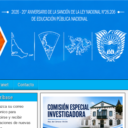
ranet
Contacto
ríbase
uzca su correo
ónico para
birse y recibir
caciones de nuevas