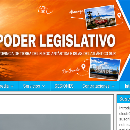
media
Servicios
SESIONES
Contrataciones
Int
Susc
Introd
electr
suscri
notifi