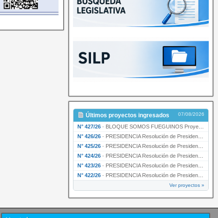
07/08/2026
Últimos proyectos ingresados
N° 427/26
·
BLOQUE SOMOS FUEGUINOS Proyecto de Declaración declarando de interés provincial PRESIDENCI…
N° 426/26
·
PRESIDENCIA Resolución de Presidencia N° 216/26 declarando de interés provincial la labor …
N° 425/26
·
PRESIDENCIA Resolución de Presidencia N° 212/26 declarando de interés provincial el “50° A…
N° 424/26
·
PRESIDENCIA Resolución de Presidencia Nº 210/26 declarando de interés provincial el proyec…
N° 423/26
·
PRESIDENCIA Resolución de Presidencia Nº 209/26 declarando de interés provincial la presen…
N° 422/26
·
PRESIDENCIA Resolución de Presidencia N° 200/26 para su ratificación.
Ver proyectos »