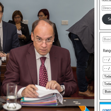
notici
S
Rang