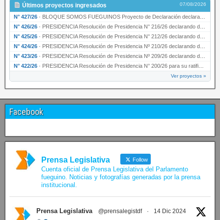
07/08/2026
Últimos proyectos ingresados
N° 427/26
·
BLOQUE SOMOS FUEGUINOS Proyecto de Declaración declarando de interés provincial PRESIDENCI…
N° 426/26
·
PRESIDENCIA Resolución de Presidencia N° 216/26 declarando de interés provincial la labor …
N° 425/26
·
PRESIDENCIA Resolución de Presidencia N° 212/26 declarando de interés provincial el “50° A…
N° 424/26
·
PRESIDENCIA Resolución de Presidencia Nº 210/26 declarando de interés provincial el proyec…
N° 423/26
·
PRESIDENCIA Resolución de Presidencia Nº 209/26 declarando de interés provincial la presen…
N° 422/26
·
PRESIDENCIA Resolución de Presidencia N° 200/26 para su ratificación.
Ver proyectos »
Facebook
Prensa Legislativa
Follow
Cuenta oficial de Prensa Legislativa del Parlamento
fueguino. Noticias y fotografías generadas por la prensa
institucional.
Prensa Legislativa
@prensalegistdf
·
14 Dic 2024