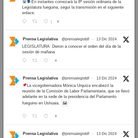
En instantes comezará la 8ª sesión ordinaria de la
Legislatura fueguina, seguí la transmisión en el siguiente
enlace:
1
X
Prensa Legislativa
@prensalegistdf
·
13 Dic 2024
LEGISLATURA: Dieron a conocer el orden del día de la
sesión de mañana
X
Prensa Legislativa
@prensalegistdf
·
13 Dic 2024
La vicegobernadora Mónica Urquiza encabezó la
reunión de la Comisión de Labor Parlamentaria, que se llevó
adelante en la sede de la presidencia del Parlamento
fueguino en Ushuaia.
X
Prensa Legislativa
@prensalegistdf
·
13 Dic 2024