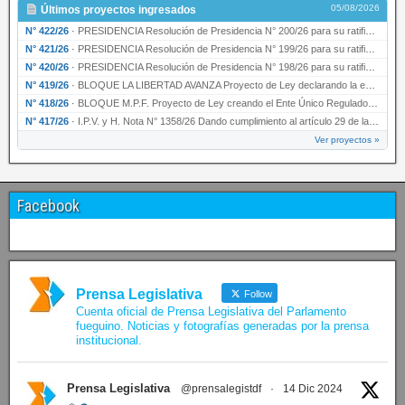
05/08/2026
Últimos proyectos ingresados
N° 422/26
·
PRESIDENCIA Resolución de Presidencia N° 200/26 para su ratificación.
N° 421/26
·
PRESIDENCIA Resolución de Presidencia N° 199/26 para su ratificación.
N° 420/26
·
PRESIDENCIA Resolución de Presidencia N° 198/26 para su ratificación.
N° 419/26
·
BLOQUE LA LIBERTAD AVANZA Proyecto de Ley declarando la esencialidad del servicio educativ…
N° 418/26
·
BLOQUE M.P.F. Proyecto de Ley creando el Ente Único Regulador de servicios públicos de la …
N° 417/26
·
I.P.V. y H. Nota N° 1358/26 Dando cumplimiento al artículo 29 de la Ley provincial N° 1399…
Ver proyectos »
Facebook
Prensa Legislativa
Follow
Cuenta oficial de Prensa Legislativa del Parlamento
fueguino. Noticias y fotografías generadas por la prensa
institucional.
Prensa Legislativa
@prensalegistdf
·
14 Dic 2024