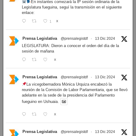
En instantes comezará la 8ª sesión ordinaria de la
Legislatura fueguina, seguí la transmisión en el siguiente
enlace:
1
X
Prensa Legislativa
@prensalegistdf
·
13 Dic 2024
LEGISLATURA: Dieron a conocer el orden del día de la
sesión de mañana
X
Prensa Legislativa
@prensalegistdf
·
13 Dic 2024
La vicegobernadora Mónica Urquiza encabezó la
reunión de la Comisión de Labor Parlamentaria, que se llevó
adelante en la sede de la presidencia del Parlamento
fueguino en Ushuaia.
X
Prensa Legislativa
@prensalegistdf
·
13 Dic 2024