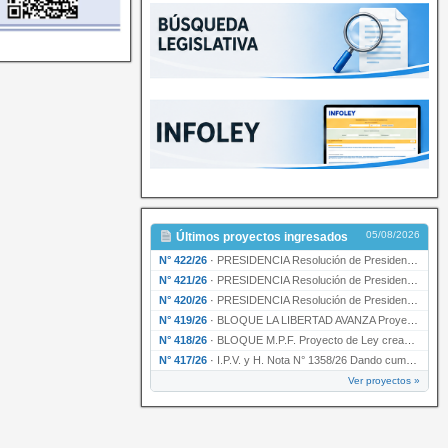
05/08/2026
Últimos proyectos ingresados
N° 422/26
·
PRESIDENCIA Resolución de Presidencia N° 200/26 para su ratificación.
N° 421/26
·
PRESIDENCIA Resolución de Presidencia N° 199/26 para su ratificación.
N° 420/26
·
PRESIDENCIA Resolución de Presidencia N° 198/26 para su ratificación.
N° 419/26
·
BLOQUE LA LIBERTAD AVANZA Proyecto de Ley declarando la esencialidad del servicio educativ…
N° 418/26
·
BLOQUE M.P.F. Proyecto de Ley creando el Ente Único Regulador de servicios públicos de la …
N° 417/26
·
I.P.V. y H. Nota N° 1358/26 Dando cumplimiento al artículo 29 de la Ley provincial N° 1399…
Ver proyectos »