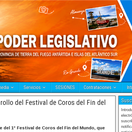
media
Servicios
SESIONES
Contrataciones
Int
Susc
llo del Festival de Coros del Fin del
Introd
electr
suscri
notifi
re del 1° Festival de Coros del Fin del Mundo, que