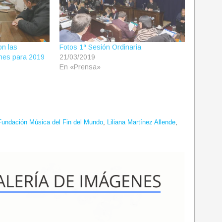
on las
Fotos 1ª Sesión Ordinaria
nes para 2019
21/03/2019
En «Prensa»
Fundación Música del Fin del Mundo
,
Liliana Martínez Allende
,