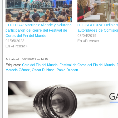
CULTURA: Martínez Allende y Sciurano
LEGISLATURA: Definier
participaron del cierre del Festival de
autoridades de Comisio
Coros del Fin del Mundo
03/04/2019
01/05/2023
En «Prensa»
En «Prensa»
Actualizado: 06/05/2019 — 14:19
Etiquetas:
Coro del Fin del Mundo
,
Festival de Coros del Fin del Mundo
,
Marcela Gómez
,
Oscar Rubinos
,
Pablo Dzodan