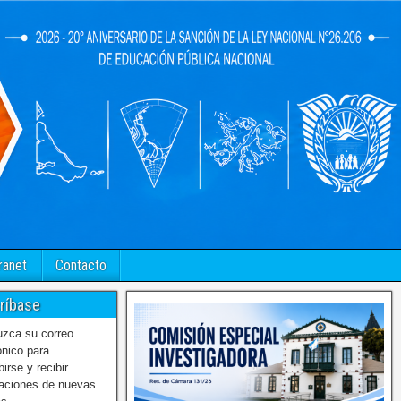
ranet
Contacto
ríbase
uzca su correo
ónico para
birse y recibir
caciones de nuevas