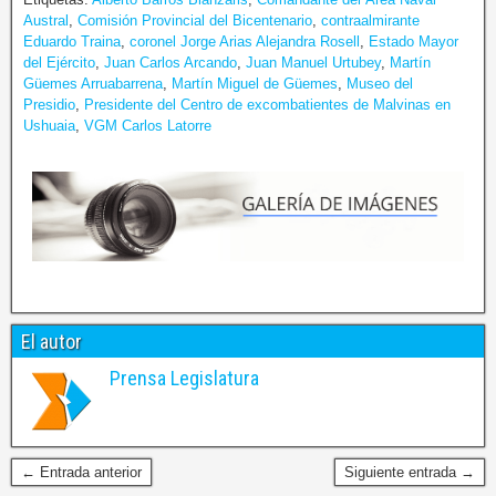
Austral
,
Comisión Provincial del Bicentenario
,
contraalmirante
Eduardo Traina
,
coronel Jorge Arias Alejandra Rosell
,
Estado Mayor
del Ejército
,
Juan Carlos Arcando
,
Juan Manuel Urtubey
,
Martín
Güemes Arruabarrena
,
Martín Miguel de Güemes
,
Museo del
Presidio
,
Presidente del Centro de excombatientes de Malvinas en
Ushuaia
,
VGM Carlos Latorre
El autor
Prensa Legislatura
← Entrada anterior
Siguiente entrada →