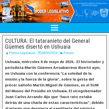
CULTURA: El tataranieto del General
Güemes disertó en Ushuaia
Prensa Legislatura
08/05/2019
Prensa
Ushuaia, miércoles 8 de mayo de 2019.- El historiador y
periodista Martín Güemes Arruabarrena disertó ayer,
en Ushuaia con la conferencia “La soledad de la
misión y la fuerza de la gloria”, sobre la gesta del
prócer salteño Martín Miguel de Güemes, en el SUM
del Museo del Presidio en Ushuaia. El vicegobernador
Juan Carlos Arcando dijo que “hace rato estaba
detrás de una charla de estas características”, debido
al interés que despierta el semblante del patriota