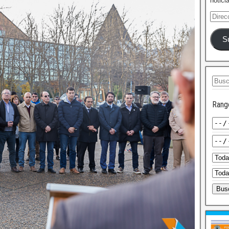
notici
S
Rang