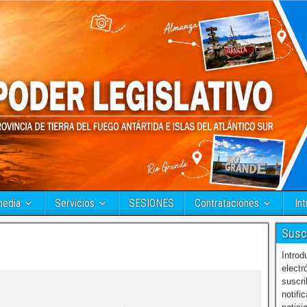
media
Servicios
SESIONES
Contrataciones
Int
Susc
Introd
electr
suscri
notifi