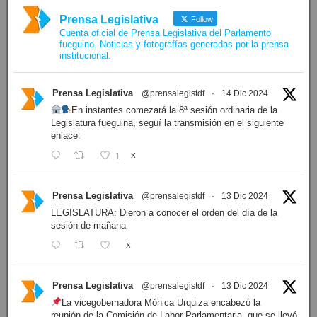
Prensa Legislativa
Follow
Cuenta oficial de Prensa Legislativa del Parlamento
fueguino. Noticias y fotografías generadas por la prensa
institucional.
Prensa Legislativa
@prensalegistdf
·
14 Dic 2024
En instantes comezará la 8ª sesión ordinaria de la
Legislatura fueguina, seguí la transmisión en el siguiente
enlace:
1
X
Prensa Legislativa
@prensalegistdf
·
13 Dic 2024
LEGISLATURA: Dieron a conocer el orden del día de la
sesión de mañana
X
Prensa Legislativa
@prensalegistdf
·
13 Dic 2024
La vicegobernadora Mónica Urquiza encabezó la
reunión de la Comisión de Labor Parlamentaria, que se llevó