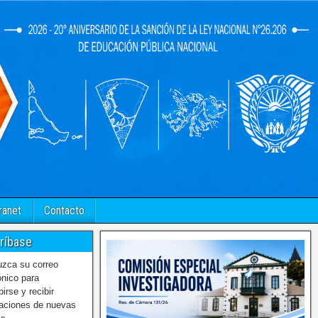
ranet
Contacto
ríbase
uzca su correo
ónico para
birse y recibir
caciones de nuevas