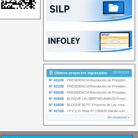
05/08/2026
Últimos proyectos ingresados
N° 422/26
·
PRESIDENCIA Resolución de Presidencia N° 200/26 para su ratificación.
N° 421/26
·
PRESIDENCIA Resolución de Presidencia N° 199/26 para su ratificación.
N° 420/26
·
PRESIDENCIA Resolución de Presidencia N° 198/26 para su ratificación.
N° 419/26
·
BLOQUE LA LIBERTAD AVANZA Proyecto de Ley declarando la esencialidad del servicio educativ…
N° 418/26
·
BLOQUE M.P.F. Proyecto de Ley creando el Ente Único Regulador de servicios públicos de la …
N° 417/26
·
I.P.V. y H. Nota N° 1358/26 Dando cumplimiento al artículo 29 de la Ley provincial N° 1399…
Ver proyectos »