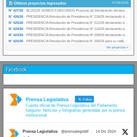
07/08/2026
Últimos proyectos ingresados
N° 427/26
·
BLOQUE SOMOS FUEGUINOS Proyecto de Declaración declarando de interés provincial PRESIDENCI…
N° 426/26
·
PRESIDENCIA Resolución de Presidencia N° 216/26 declarando de interés provincial la labor …
N° 425/26
·
PRESIDENCIA Resolución de Presidencia N° 212/26 declarando de interés provincial el “50° A…
N° 424/26
·
PRESIDENCIA Resolución de Presidencia Nº 210/26 declarando de interés provincial el proyec…
N° 423/26
·
PRESIDENCIA Resolución de Presidencia Nº 209/26 declarando de interés provincial la presen…
N° 422/26
·
PRESIDENCIA Resolución de Presidencia N° 200/26 para su ratificación.
Ver proyectos »
Facebook
Prensa Legislativa
Follow
Cuenta oficial de Prensa Legislativa del Parlamento
fueguino. Noticias y fotografías generadas por la prensa
institucional.
Prensa Legislativa
@prensalegistdf
·
14 Dic 2024