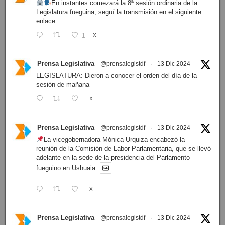
En instantes comezará la 8ª sesión ordinaria de la
Legislatura fueguina, seguí la transmisión en el siguiente
enlace:
1
X
Prensa Legislativa
@prensalegistdf
·
13 Dic 2024
LEGISLATURA: Dieron a conocer el orden del día de la
sesión de mañana
X
Prensa Legislativa
@prensalegistdf
·
13 Dic 2024
La vicegobernadora Mónica Urquiza encabezó la
reunión de la Comisión de Labor Parlamentaria, que se llevó
adelante en la sede de la presidencia del Parlamento
fueguino en Ushuaia.
X
Prensa Legislativa
@prensalegistdf
·
13 Dic 2024