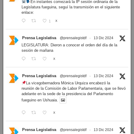
En instantes comezará la 8ª sesión ordinaria de la
Legislatura fueguina, seguí la transmisión en el siguiente
enlace:
1
X
Prensa Legislativa
@prensalegistdf
·
13 Dic 2024
LEGISLATURA: Dieron a conocer el orden del día de la
sesión de mañana
X
Prensa Legislativa
@prensalegistdf
·
13 Dic 2024
La vicegobernadora Mónica Urquiza encabezó la
reunión de la Comisión de Labor Parlamentaria, que se llevó
adelante en la sede de la presidencia del Parlamento
fueguino en Ushuaia.
X
Prensa Legislativa
@prensalegistdf
·
13 Dic 2024