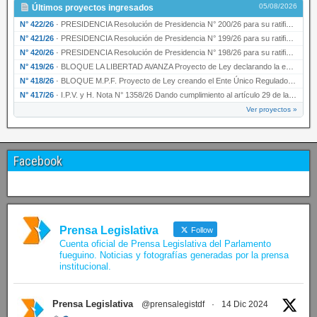
05/08/2026
Últimos proyectos ingresados
N° 422/26
·
PRESIDENCIA Resolución de Presidencia N° 200/26 para su ratificación.
N° 421/26
·
PRESIDENCIA Resolución de Presidencia N° 199/26 para su ratificación.
N° 420/26
·
PRESIDENCIA Resolución de Presidencia N° 198/26 para su ratificación.
N° 419/26
·
BLOQUE LA LIBERTAD AVANZA Proyecto de Ley declarando la esencialidad del servicio educativ…
N° 418/26
·
BLOQUE M.P.F. Proyecto de Ley creando el Ente Único Regulador de servicios públicos de la …
N° 417/26
·
I.P.V. y H. Nota N° 1358/26 Dando cumplimiento al artículo 29 de la Ley provincial N° 1399…
Ver proyectos »
Facebook
Prensa Legislativa
Follow
Cuenta oficial de Prensa Legislativa del Parlamento
fueguino. Noticias y fotografías generadas por la prensa
institucional.
Prensa Legislativa
@prensalegistdf
·
14 Dic 2024