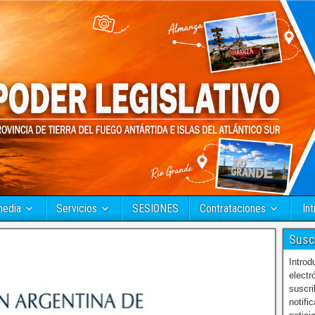
media
Servicios
SESIONES
Contrataciones
Int
Susc
Introd
electr
suscri
notifi