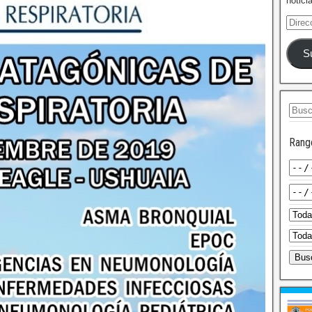
notici
S
Rang