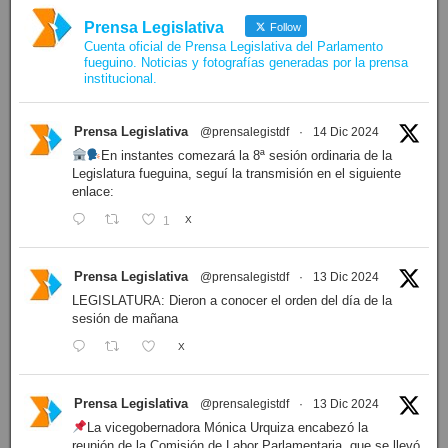
Prensa Legislativa
Follow
Cuenta oficial de Prensa Legislativa del Parlamento
fueguino. Noticias y fotografías generadas por la prensa
institucional.
Prensa Legislativa
@prensalegistdf
·
14 Dic 2024
En instantes comezará la 8ª sesión ordinaria de la
Legislatura fueguina, seguí la transmisión en el siguiente
enlace:
1
X
Prensa Legislativa
@prensalegistdf
·
13 Dic 2024
LEGISLATURA: Dieron a conocer el orden del día de la
sesión de mañana
X
Prensa Legislativa
@prensalegistdf
·
13 Dic 2024
La vicegobernadora Mónica Urquiza encabezó la
reunión de la Comisión de Labor Parlamentaria, que se llevó