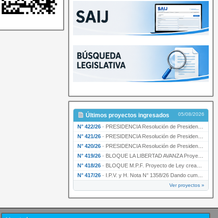
05/08/2026
Últimos proyectos ingresados
N° 422/26
·
PRESIDENCIA Resolución de Presidencia N° 200/26 para su ratificación.
N° 421/26
·
PRESIDENCIA Resolución de Presidencia N° 199/26 para su ratificación.
N° 420/26
·
PRESIDENCIA Resolución de Presidencia N° 198/26 para su ratificación.
N° 419/26
·
BLOQUE LA LIBERTAD AVANZA Proyecto de Ley declarando la esencialidad del servicio educativ…
N° 418/26
·
BLOQUE M.P.F. Proyecto de Ley creando el Ente Único Regulador de servicios públicos de la …
N° 417/26
·
I.P.V. y H. Nota N° 1358/26 Dando cumplimiento al artículo 29 de la Ley provincial N° 1399…
Ver proyectos »