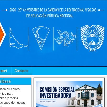
ranet
Contacto
ríbase
uzca su correo
ónico para
birse y recibir
caciones de nuevas