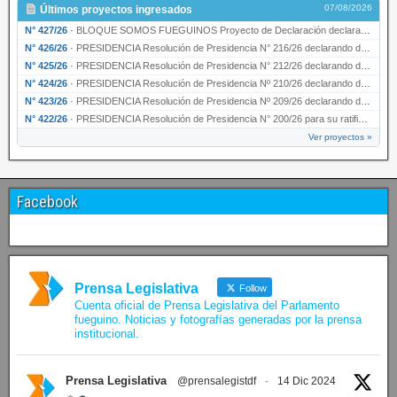
07/08/2026
Últimos proyectos ingresados
N° 427/26
·
BLOQUE SOMOS FUEGUINOS Proyecto de Declaración declarando de interés provincial PRESIDENCI…
N° 426/26
·
PRESIDENCIA Resolución de Presidencia N° 216/26 declarando de interés provincial la labor …
N° 425/26
·
PRESIDENCIA Resolución de Presidencia N° 212/26 declarando de interés provincial el “50° A…
N° 424/26
·
PRESIDENCIA Resolución de Presidencia Nº 210/26 declarando de interés provincial el proyec…
N° 423/26
·
PRESIDENCIA Resolución de Presidencia Nº 209/26 declarando de interés provincial la presen…
N° 422/26
·
PRESIDENCIA Resolución de Presidencia N° 200/26 para su ratificación.
Ver proyectos »
Facebook
Prensa Legislativa
Follow
Cuenta oficial de Prensa Legislativa del Parlamento
fueguino. Noticias y fotografías generadas por la prensa
institucional.
Prensa Legislativa
@prensalegistdf
·
14 Dic 2024