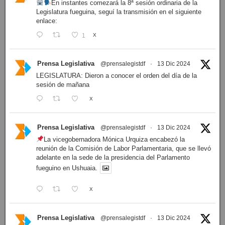
En instantes comezará la 8ª sesión ordinaria de la
Legislatura fueguina, seguí la transmisión en el siguiente
enlace:
1
X
Prensa Legislativa
@prensalegistdf
·
13 Dic 2024
LEGISLATURA: Dieron a conocer el orden del día de la
sesión de mañana
X
Prensa Legislativa
@prensalegistdf
·
13 Dic 2024
La vicegobernadora Mónica Urquiza encabezó la
reunión de la Comisión de Labor Parlamentaria, que se llevó
adelante en la sede de la presidencia del Parlamento
fueguino en Ushuaia.
X
Prensa Legislativa
@prensalegistdf
·
13 Dic 2024