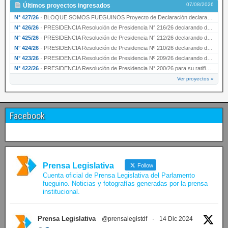
07/08/2026
Últimos proyectos ingresados
N° 427/26
·
BLOQUE SOMOS FUEGUINOS Proyecto de Declaración declarando de interés provincial PRESIDENCI…
N° 426/26
·
PRESIDENCIA Resolución de Presidencia N° 216/26 declarando de interés provincial la labor …
N° 425/26
·
PRESIDENCIA Resolución de Presidencia N° 212/26 declarando de interés provincial el “50° A…
N° 424/26
·
PRESIDENCIA Resolución de Presidencia Nº 210/26 declarando de interés provincial el proyec…
N° 423/26
·
PRESIDENCIA Resolución de Presidencia Nº 209/26 declarando de interés provincial la presen…
N° 422/26
·
PRESIDENCIA Resolución de Presidencia N° 200/26 para su ratificación.
Ver proyectos »
Facebook
Prensa Legislativa
Follow
Cuenta oficial de Prensa Legislativa del Parlamento
fueguino. Noticias y fotografías generadas por la prensa
institucional.
Prensa Legislativa
@prensalegistdf
·
14 Dic 2024