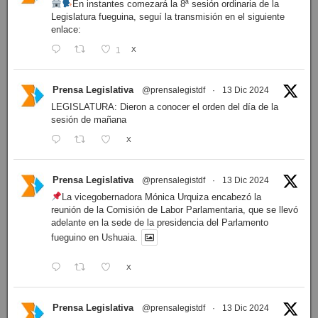
En instantes comezará la 8ª sesión ordinaria de la
Legislatura fueguina, seguí la transmisión en el siguiente
enlace:
1
X
Prensa Legislativa
@prensalegistdf
·
13 Dic 2024
LEGISLATURA: Dieron a conocer el orden del día de la
sesión de mañana
X
Prensa Legislativa
@prensalegistdf
·
13 Dic 2024
La vicegobernadora Mónica Urquiza encabezó la
reunión de la Comisión de Labor Parlamentaria, que se llevó
adelante en la sede de la presidencia del Parlamento
fueguino en Ushuaia.
X
Prensa Legislativa
@prensalegistdf
·
13 Dic 2024