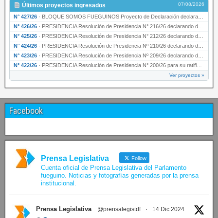
07/08/2026
Últimos proyectos ingresados
N° 427/26
·
BLOQUE SOMOS FUEGUINOS Proyecto de Declaración declarando de interés provincial PRESIDENCI…
N° 426/26
·
PRESIDENCIA Resolución de Presidencia N° 216/26 declarando de interés provincial la labor …
N° 425/26
·
PRESIDENCIA Resolución de Presidencia N° 212/26 declarando de interés provincial el “50° A…
N° 424/26
·
PRESIDENCIA Resolución de Presidencia Nº 210/26 declarando de interés provincial el proyec…
N° 423/26
·
PRESIDENCIA Resolución de Presidencia Nº 209/26 declarando de interés provincial la presen…
N° 422/26
·
PRESIDENCIA Resolución de Presidencia N° 200/26 para su ratificación.
Ver proyectos »
Facebook
Prensa Legislativa
Follow
Cuenta oficial de Prensa Legislativa del Parlamento
fueguino. Noticias y fotografías generadas por la prensa
institucional.
Prensa Legislativa
@prensalegistdf
·
14 Dic 2024