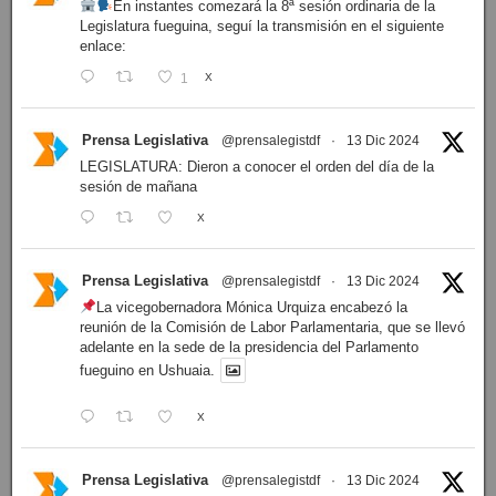
En instantes comezará la 8ª sesión ordinaria de la
Legislatura fueguina, seguí la transmisión en el siguiente
enlace:
1
X
Prensa Legislativa
@prensalegistdf
·
13 Dic 2024
LEGISLATURA: Dieron a conocer el orden del día de la
sesión de mañana
X
Prensa Legislativa
@prensalegistdf
·
13 Dic 2024
La vicegobernadora Mónica Urquiza encabezó la
reunión de la Comisión de Labor Parlamentaria, que se llevó
adelante en la sede de la presidencia del Parlamento
fueguino en Ushuaia.
X
Prensa Legislativa
@prensalegistdf
·
13 Dic 2024