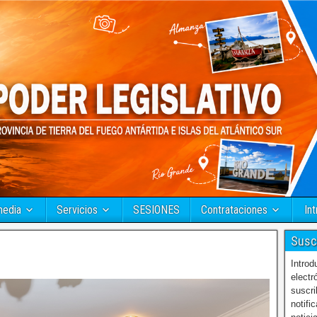
media
Servicios
SESIONES
Contrataciones
Int
Susc
Introd
electr
suscri
notifi