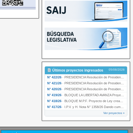
05/08/2026
Últimos proyectos ingresados
N° 422/26
·
PRESIDENCIA Resolución de Presidencia N° 200/26 para su ratificación.
N° 421/26
·
PRESIDENCIA Resolución de Presidencia N° 199/26 para su ratificación.
N° 420/26
·
PRESIDENCIA Resolución de Presidencia N° 198/26 para su ratificación.
N° 419/26
·
BLOQUE LA LIBERTAD AVANZA Proyecto de Ley declarando la esencialidad del servicio educativ…
N° 418/26
·
BLOQUE M.P.F. Proyecto de Ley creando el Ente Único Regulador de servicios públicos de la …
N° 417/26
·
I.P.V. y H. Nota N° 1358/26 Dando cumplimiento al artículo 29 de la Ley provincial N° 1399…
Ver proyectos »