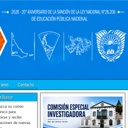
ranet
Contacto
ríbase
uzca su correo
ónico para
birse y recibir
caciones de nuevas