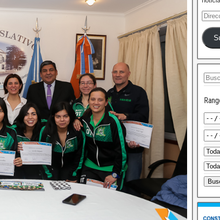
notici
S
Rang