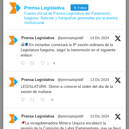
Prensa Legislativa
Follow
Cuenta oficial de Prensa Legislativa del Parlamento
fueguino. Noticias y fotografías generadas por la prensa
institucional.
Prensa Legislativa
@prensalegistdf
·
14 Dic 2024
En instantes comezará la 8ª sesión ordinaria de la
Legislatura fueguina, seguí la transmisión en el siguiente
enlace:
1
X
Prensa Legislativa
@prensalegistdf
·
13 Dic 2024
LEGISLATURA: Dieron a conocer el orden del día de la
sesión de mañana
X
Prensa Legislativa
@prensalegistdf
·
13 Dic 2024
La vicegobernadora Mónica Urquiza encabezó la
reunión de la Comisión de Labor Parlamentaria, que se llevó