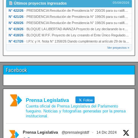
05/08/2026
Últimos proyectos ingresados
N° 422/26
·
PRESIDENCIA Resolución de Presidencia N° 200/26 para su ratificación.
N° 421/26
·
PRESIDENCIA Resolución de Presidencia N° 199/26 para su ratificación.
N° 420/26
·
PRESIDENCIA Resolución de Presidencia N° 198/26 para su ratificación.
N° 419/26
·
BLOQUE LA LIBERTAD AVANZA Proyecto de Ley declarando la esencialidad del servicio educativ…
N° 418/26
·
BLOQUE M.P.F. Proyecto de Ley creando el Ente Único Regulador de servicios públicos de la …
N° 417/26
·
I.P.V. y H. Nota N° 1358/26 Dando cumplimiento al artículo 29 de la Ley provincial N° 1399…
Ver proyectos »
Facebook
Prensa Legislativa
Follow
Cuenta oficial de Prensa Legislativa del Parlamento
fueguino. Noticias y fotografías generadas por la prensa
institucional.
Prensa Legislativa
@prensalegistdf
·
14 Dic 2024