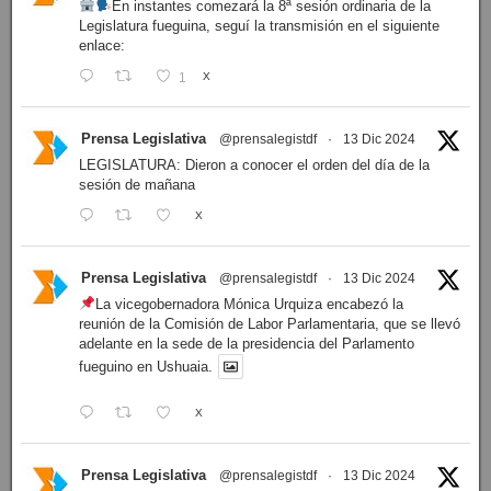
En instantes comezará la 8ª sesión ordinaria de la
Legislatura fueguina, seguí la transmisión en el siguiente
enlace:
1
X
Prensa Legislativa
@prensalegistdf
·
13 Dic 2024
LEGISLATURA: Dieron a conocer el orden del día de la
sesión de mañana
X
Prensa Legislativa
@prensalegistdf
·
13 Dic 2024
La vicegobernadora Mónica Urquiza encabezó la
reunión de la Comisión de Labor Parlamentaria, que se llevó
adelante en la sede de la presidencia del Parlamento
fueguino en Ushuaia.
X
Prensa Legislativa
@prensalegistdf
·
13 Dic 2024