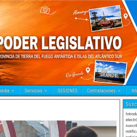
media
Servicios
SESIONES
Contrataciones
Int
Susc
Introd
electr
suscri
notifi