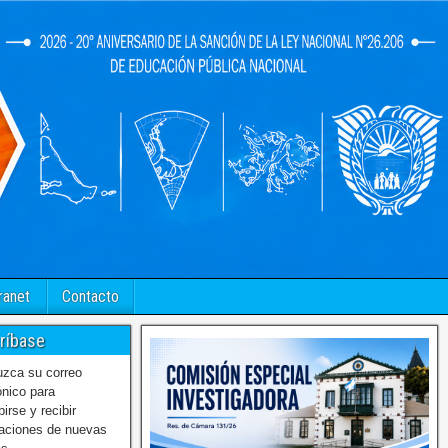
ranet
Contacto
ríbase
uzca su correo
ónico para
birse y recibir
caciones de nuevas