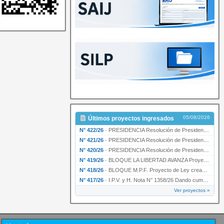
05/08/2026
Últimos proyectos ingresados
N° 422/26
·
PRESIDENCIA Resolución de Presidencia N° 200/26 para su ratificación.
N° 421/26
·
PRESIDENCIA Resolución de Presidencia N° 199/26 para su ratificación.
N° 420/26
·
PRESIDENCIA Resolución de Presidencia N° 198/26 para su ratificación.
N° 419/26
·
BLOQUE LA LIBERTAD AVANZA Proyecto de Ley declarando la esencialidad del servicio educativ…
N° 418/26
·
BLOQUE M.P.F. Proyecto de Ley creando el Ente Único Regulador de servicios públicos de la …
N° 417/26
·
I.P.V. y H. Nota N° 1358/26 Dando cumplimiento al artículo 29 de la Ley provincial N° 1399…
Ver proyectos »