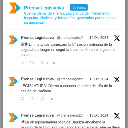
Prensa Legislativa
Follow
Cuenta oficial de Prensa Legislativa del Parlamento
fueguino. Noticias y fotografías generadas por la prensa
institucional.
Prensa Legislativa
@prensalegistdf
·
14 Dic 2024
En instantes comezará la 8ª sesión ordinaria de la
Legislatura fueguina, seguí la transmisión en el siguiente
enlace:
1
X
Prensa Legislativa
@prensalegistdf
·
13 Dic 2024
LEGISLATURA: Dieron a conocer el orden del día de la
sesión de mañana
X
Prensa Legislativa
@prensalegistdf
·
13 Dic 2024
La vicegobernadora Mónica Urquiza encabezó la
reunión de la Comisión de Labor Parlamentaria, que se llevó