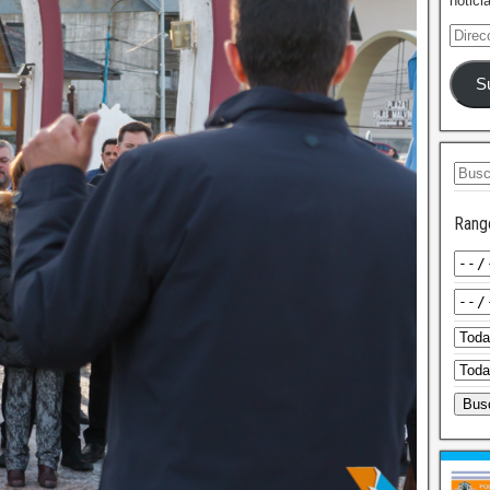
notici
S
Rang