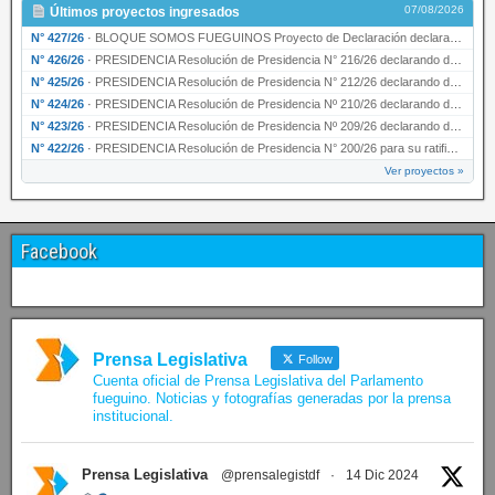
07/08/2026
Últimos proyectos ingresados
N° 427/26
·
BLOQUE SOMOS FUEGUINOS Proyecto de Declaración declarando de interés provincial PRESIDENCI…
N° 426/26
·
PRESIDENCIA Resolución de Presidencia N° 216/26 declarando de interés provincial la labor …
N° 425/26
·
PRESIDENCIA Resolución de Presidencia N° 212/26 declarando de interés provincial el “50° A…
N° 424/26
·
PRESIDENCIA Resolución de Presidencia Nº 210/26 declarando de interés provincial el proyec…
N° 423/26
·
PRESIDENCIA Resolución de Presidencia Nº 209/26 declarando de interés provincial la presen…
N° 422/26
·
PRESIDENCIA Resolución de Presidencia N° 200/26 para su ratificación.
Ver proyectos »
Facebook
Prensa Legislativa
Follow
Cuenta oficial de Prensa Legislativa del Parlamento
fueguino. Noticias y fotografías generadas por la prensa
institucional.
Prensa Legislativa
@prensalegistdf
·
14 Dic 2024