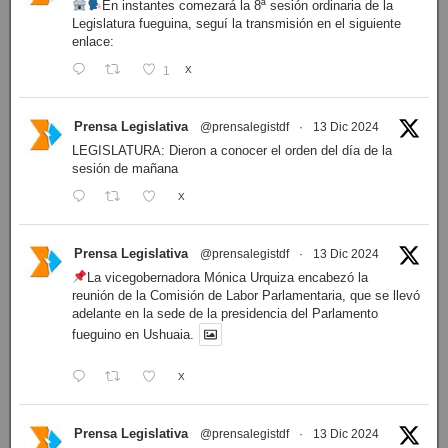
En instantes comezará la 8ª sesión ordinaria de la
Legislatura fueguina, seguí la transmisión en el siguiente
enlace:
1
X
Prensa Legislativa
@prensalegistdf
·
13 Dic 2024
LEGISLATURA: Dieron a conocer el orden del día de la
sesión de mañana
X
Prensa Legislativa
@prensalegistdf
·
13 Dic 2024
La vicegobernadora Mónica Urquiza encabezó la
reunión de la Comisión de Labor Parlamentaria, que se llevó
adelante en la sede de la presidencia del Parlamento
fueguino en Ushuaia.
X
Prensa Legislativa
@prensalegistdf
·
13 Dic 2024