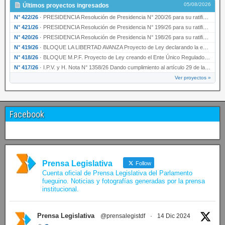
05/08/2026
Últimos proyectos ingresados
N° 422/26
·
PRESIDENCIA Resolución de Presidencia N° 200/26 para su ratificación.
N° 421/26
·
PRESIDENCIA Resolución de Presidencia N° 199/26 para su ratificación.
N° 420/26
·
PRESIDENCIA Resolución de Presidencia N° 198/26 para su ratificación.
N° 419/26
·
BLOQUE LA LIBERTAD AVANZA Proyecto de Ley declarando la esencialidad del servicio educativ…
N° 418/26
·
BLOQUE M.P.F. Proyecto de Ley creando el Ente Único Regulador de servicios públicos de la …
N° 417/26
·
I.P.V. y H. Nota N° 1358/26 Dando cumplimiento al artículo 29 de la Ley provincial N° 1399…
Ver proyectos »
Facebook
Prensa Legislativa
Follow
Cuenta oficial de Prensa Legislativa del Parlamento
fueguino. Noticias y fotografías generadas por la prensa
institucional.
Prensa Legislativa
@prensalegistdf
·
14 Dic 2024