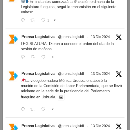
En instantes comezará la 8ª sesión ordinaria de la
Legislatura fueguina, seguí la transmisión en el siguiente
enlace:
1
X
Prensa Legislativa
@prensalegistdf
·
13 Dic 2024
LEGISLATURA: Dieron a conocer el orden del día de la
sesión de mañana
X
Prensa Legislativa
@prensalegistdf
·
13 Dic 2024
La vicegobernadora Mónica Urquiza encabezó la
reunión de la Comisión de Labor Parlamentaria, que se llevó
adelante en la sede de la presidencia del Parlamento
fueguino en Ushuaia.
X
Prensa Legislativa
@prensalegistdf
·
13 Dic 2024