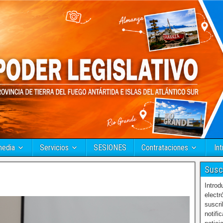
media
Servicios
SESIONES
Contrataciones
Int
Susc
Introd
electr
suscri
notifi