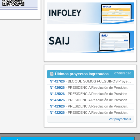
07/08/2026
Últimos proyectos ingresados
N° 427/26
·
BLOQUE SOMOS FUEGUINOS Proyecto de Declaración declarando de interés provincial PRESIDENCI…
N° 426/26
·
PRESIDENCIA Resolución de Presidencia N° 216/26 declarando de interés provincial la labor …
N° 425/26
·
PRESIDENCIA Resolución de Presidencia N° 212/26 declarando de interés provincial el “50° A…
N° 424/26
·
PRESIDENCIA Resolución de Presidencia Nº 210/26 declarando de interés provincial el proyec…
N° 423/26
·
PRESIDENCIA Resolución de Presidencia Nº 209/26 declarando de interés provincial la presen…
N° 422/26
·
PRESIDENCIA Resolución de Presidencia N° 200/26 para su ratificación.
Ver proyectos »