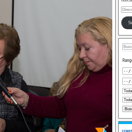
notici
S
Rang