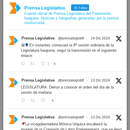
Prensa Legislativa
Follow
Cuenta oficial de Prensa Legislativa del Parlamento
fueguino. Noticias y fotografías generadas por la prensa
institucional.
Prensa Legislativa
@prensalegistdf
·
14 Dic 2024
En instantes comezará la 8ª sesión ordinaria de la
Legislatura fueguina, seguí la transmisión en el siguiente
enlace:
1
X
Prensa Legislativa
@prensalegistdf
·
13 Dic 2024
LEGISLATURA: Dieron a conocer el orden del día de la
sesión de mañana
X
Prensa Legislativa
@prensalegistdf
·
13 Dic 2024
La vicegobernadora Mónica Urquiza encabezó la
reunión de la Comisión de Labor Parlamentaria, que se llevó