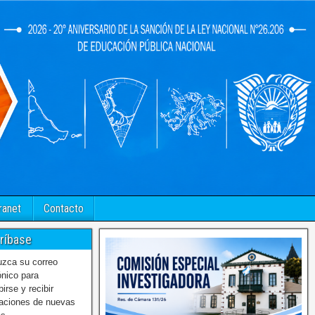
ranet
Contacto
ríbase
uzca su correo
ónico para
birse y recibir
caciones de nuevas