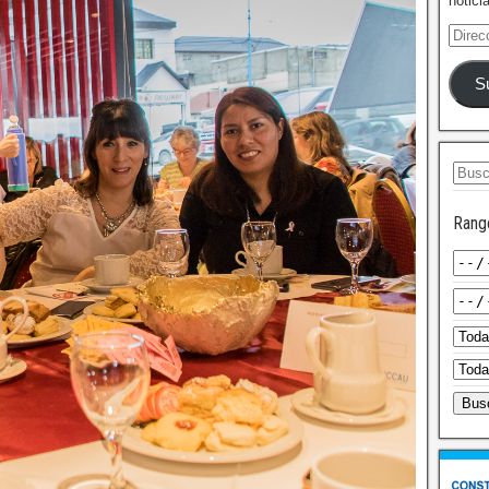
notici
S
Rang