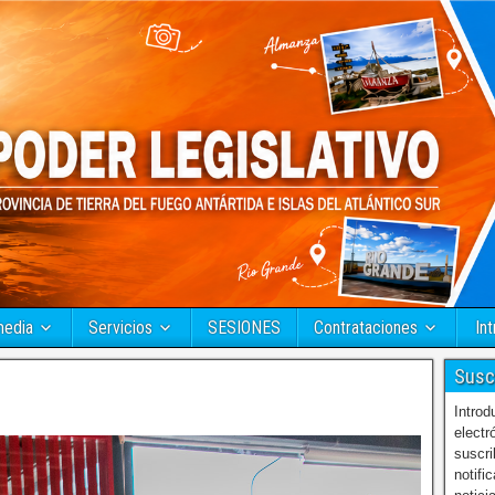
media
Servicios
SESIONES
Contrataciones
Int
Susc
Introd
electr
suscri
notifi