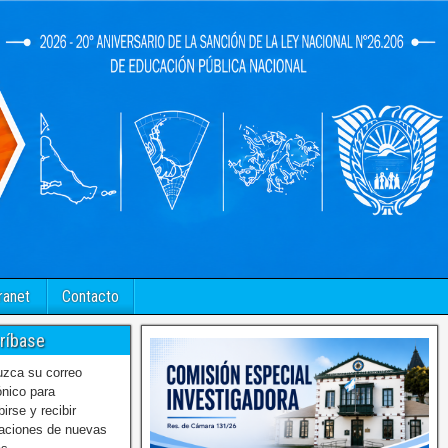
ranet
Contacto
ríbase
uzca su correo
ónico para
birse y recibir
caciones de nuevas