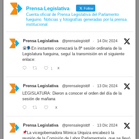
Prensa Legislativa
Follow
Cuenta oficial de Prensa Legislativa del Parlamento
fueguino. Noticias y fotografías generadas por la prensa
institucional.
Prensa Legislativa
@prensalegistdf
·
14 Dic 2024
En instantes comezará la 8ª sesión ordinaria de la
Legislatura fueguina, seguí la transmisión en el siguiente
enlace:
1
X
Prensa Legislativa
@prensalegistdf
·
13 Dic 2024
LEGISLATURA: Dieron a conocer el orden del día de la
sesión de mañana
X
Prensa Legislativa
@prensalegistdf
·
13 Dic 2024
La vicegobernadora Mónica Urquiza encabezó la
reunión de la Comisión de Labor Parlamentaria, que se llevó