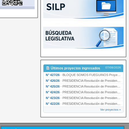
07/08/2026
Últimos proyectos ingresados
N° 427/26
·
BLOQUE SOMOS FUEGUINOS Proyecto de Declaración declarando de interés provincial PRESIDENCI…
N° 426/26
·
PRESIDENCIA Resolución de Presidencia N° 216/26 declarando de interés provincial la labor …
N° 425/26
·
PRESIDENCIA Resolución de Presidencia N° 212/26 declarando de interés provincial el “50° A…
N° 424/26
·
PRESIDENCIA Resolución de Presidencia Nº 210/26 declarando de interés provincial el proyec…
N° 423/26
·
PRESIDENCIA Resolución de Presidencia Nº 209/26 declarando de interés provincial la presen…
N° 422/26
·
PRESIDENCIA Resolución de Presidencia N° 200/26 para su ratificación.
Ver proyectos »