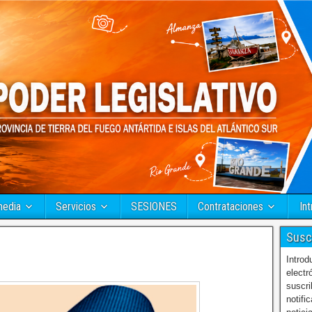
media
Servicios
SESIONES
Contrataciones
Int
Susc
Introd
electr
suscri
notifi