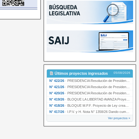
05/08/2026
Últimos proyectos ingresados
N° 422/26
·
PRESIDENCIA Resolución de Presidencia N° 200/26 para su ratificación.
N° 421/26
·
PRESIDENCIA Resolución de Presidencia N° 199/26 para su ratificación.
N° 420/26
·
PRESIDENCIA Resolución de Presidencia N° 198/26 para su ratificación.
N° 419/26
·
BLOQUE LA LIBERTAD AVANZA Proyecto de Ley declarando la esencialidad del servicio educativ…
N° 418/26
·
BLOQUE M.P.F. Proyecto de Ley creando el Ente Único Regulador de servicios públicos de la …
N° 417/26
·
I.P.V. y H. Nota N° 1358/26 Dando cumplimiento al artículo 29 de la Ley provincial N° 1399…
Ver proyectos »