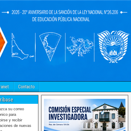
ranet
Contacto
ríbase
uzca su correo
ónico para
birse y recibir
caciones de nuevas