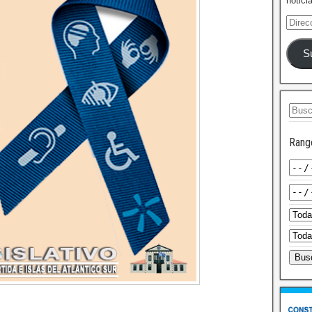
notici
S
Rang