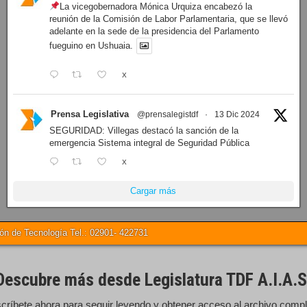
La vicegobernadora Mónica Urquiza encabezó la
reunión de la Comisión de Labor Parlamentaria, que se llevó
adelante en la sede de la presidencia del Parlamento
fueguino en Ushuaia.
X
Prensa Legislativa
@prensalegistdf
·
13 Dic 2024
SEGURIDAD: Villegas destacó la sanción de la
emergencia Sistema integral de Seguridad Pública
X
Cargar más
 de Tecnología Tel.: 02901- 422731
Descubre más desde Legislatura TDF A.I.A.S
críbete ahora para seguir leyendo y obtener acceso al archivo compl