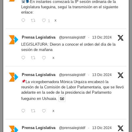
En instantes comezará la 8ª sesión ordinaria de la
Legislatura fueguina, seguí la transmisión en el siguiente
enlace:
1
X
Prensa Legislativa
@prensalegistdf
·
13 Dic 2024
LEGISLATURA: Dieron a conocer el orden del día de la
sesión de mañana
X
Prensa Legislativa
@prensalegistdf
·
13 Dic 2024
La vicegobernadora Mónica Urquiza encabezó la
reunión de la Comisión de Labor Parlamentaria, que se llevó
adelante en la sede de la presidencia del Parlamento
fueguino en Ushuaia.
X
Prensa Legislativa
@prensalegistdf
·
13 Dic 2024