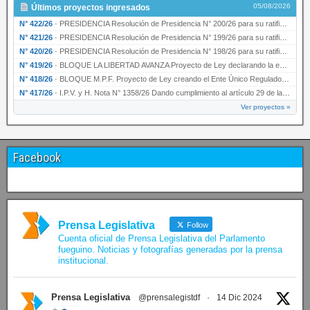
05/08/2026
Últimos proyectos ingresados
N° 422/26
·
PRESIDENCIA Resolución de Presidencia N° 200/26 para su ratificación.
N° 421/26
·
PRESIDENCIA Resolución de Presidencia N° 199/26 para su ratificación.
N° 420/26
·
PRESIDENCIA Resolución de Presidencia N° 198/26 para su ratificación.
N° 419/26
·
BLOQUE LA LIBERTAD AVANZA Proyecto de Ley declarando la esencialidad del servicio educativ…
N° 418/26
·
BLOQUE M.P.F. Proyecto de Ley creando el Ente Único Regulador de servicios públicos de la …
N° 417/26
·
I.P.V. y H. Nota N° 1358/26 Dando cumplimiento al artículo 29 de la Ley provincial N° 1399…
Ver proyectos »
Facebook
Prensa Legislativa
Follow
Cuenta oficial de Prensa Legislativa del Parlamento
fueguino. Noticias y fotografías generadas por la prensa
institucional.
Prensa Legislativa
@prensalegistdf
·
14 Dic 2024