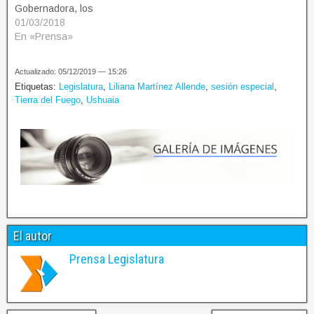
Gobernadora, los
Parlamentarios se dieron
01/03/2018
cita en el recinto para
En «Prensa»
sesionar por primera vez
en el año. Abordaron 47
Actualizado: 05/12/2019 — 15:26
asuntos, listados en el
Etiquetas:
Legislatura
,
Liliana Martínez Allende
,
sesión especial
,
boletín de asuntos
Tierra del Fuego
,
Ushuaia
entrados. En la ocasión,
se designaron los
integrantes de…
El autor
Prensa Legislatura